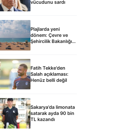
vücudunu sardı
Plajlarda yeni
dönem: Çevre ve
Şehircilik Bakanlığı
yetkilendirildi
Fatih Tekke'den
Salah açıklaması:
Henüz belli değil
Sakarya'da limonata
satarak ayda 90 bin
TL kazandı