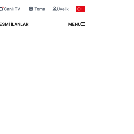
Canlı TV
Tema
Üyelik
MENU
ESMİ İLANLAR