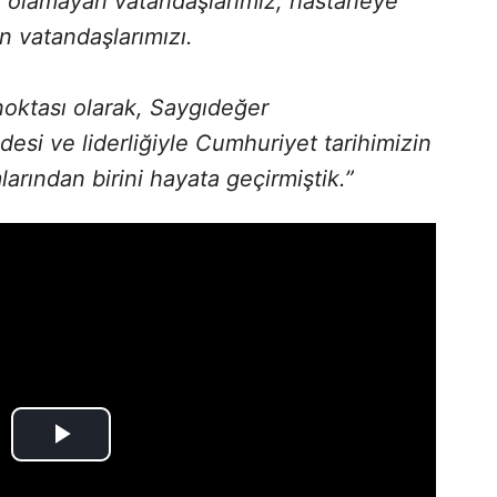
i olamayan vatandaşlarımız, hastaneye
n vatandaşlarımızı.
noktası olarak, Saygıdeğer
esi ve liderliğiyle Cumhuriyet tarihimizin
arından birini hayata geçirmiştik.”