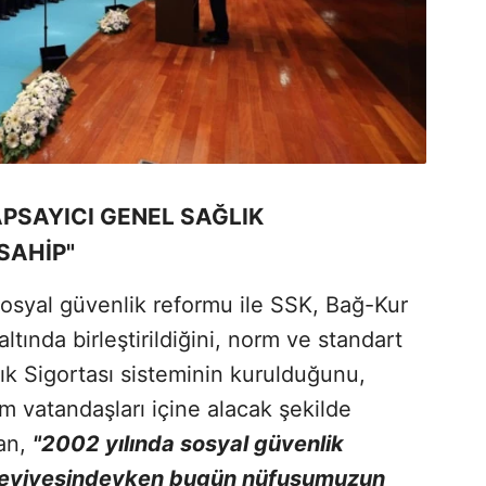
APSAYICI GENEL SAĞLIK
SAHİP"
sosyal güvenlik reformu ile SSK, Bağ-Kur
ltında birleştirildiğini, norm ve standart
lık Sigortası sisteminin kurulduğunu,
m vatandaşları içine alacak şekilde
han,
"2002 yılında sosyal güvenlik
seviyesindeyken bugün nüfusumuzun