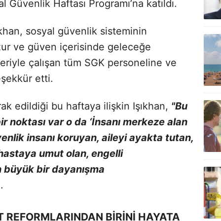
Güvenlik Haftası Programı’na katıldı.
han, sosyal güvenlik sisteminin
zur ve güven içerisinde geleceğe
veriyle çalışan tüm SGK personeline ve
şekkür etti.
ak edildiği bu haftaya ilişkin Işıkhan,
"Bu
bir noktası var o da ‘İnsanı merkeze alan
enlik insanı koruyan, aileyi ayakta tutan,
 hastaya umut olan, engelli
n büyük bir dayanışma
.
T REFORMLARINDAN BİRİNİ HAYATA