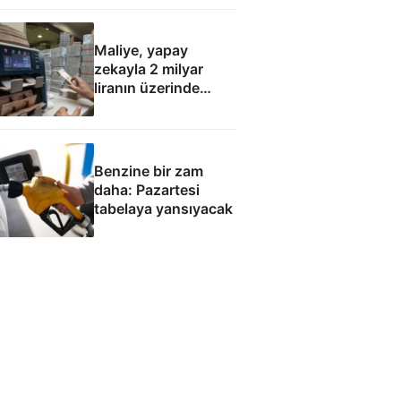
Maliye, yapay
zekayla 2 milyar
liranın üzerinde
hatalı kamu
harcaması saptadı
Benzine bir zam
daha: Pazartesi
tabelaya yansıyacak