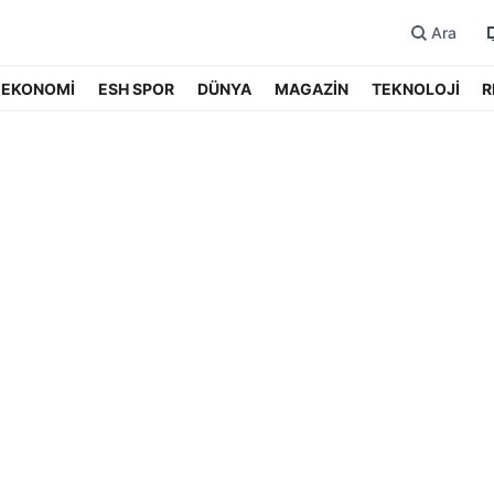
Ara
EKONOMİ
ESH SPOR
DÜNYA
MAGAZİN
TEKNOLOJİ
R