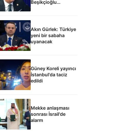
Beşikçioğlu
eleştirisi: Siz kamu
görevinizi nasıl
yapıyorsunuz
Akın Gürlek: Türkiye
yeni bir sabaha
uyanacak
Güney Koreli yayıncı
İstanbul'da taciz
edildi
Mekke anlaşması
sonrası İsrail'de
alarm