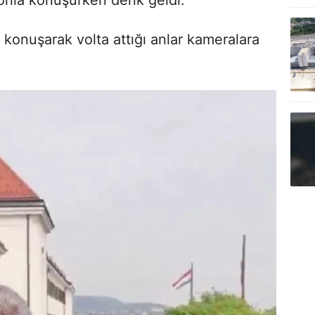
i konuşarak volta attığı anlar kameralara