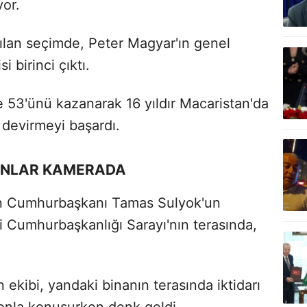
yor.
ılan seçimde, Peter Magyar'ın genel
i birinci çıktı.
e 53'ünü kazanarak 16 yıldır Macaristan'da
ı devirmeyi başardı.
ANLAR KAMERADA
an Cumhurbaşkanı Tamas Sulyok'un
eri Cumhurbaşkanlığı Sarayı'nın terasında,
ekibi, yandaki binanın terasında iktidarı
onla konuşurken denk geldi.