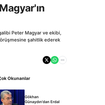
r Magyar'ın
alibi Peter Magyar ve ekibi,
görüşmesine şahitlik ederek
Çok Okunanlar
Gökhan
Günaydın'dan Erdal