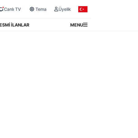
Canlı TV
Tema
Üyelik
MENU
ESMİ İLANLAR