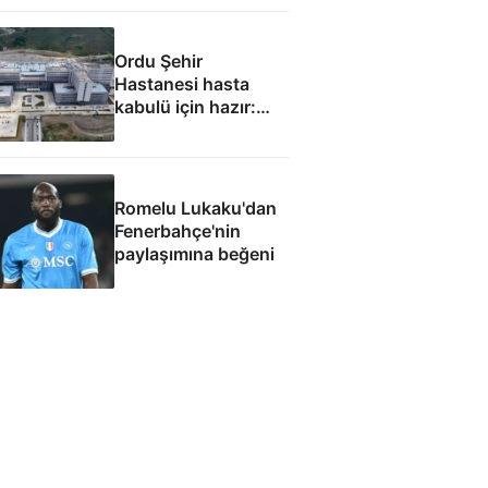
Ordu Şehir
Hastanesi hasta
kabulü için hazır:
Eylül ayında
başlaması
hedefleniyor
Romelu Lukaku'dan
Fenerbahçe'nin
paylaşımına beğeni