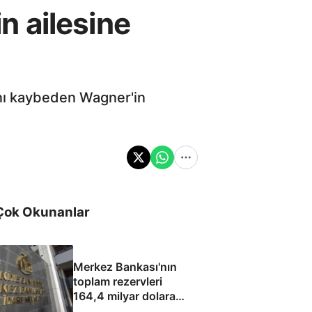
in ailesine
ını kaybeden Wagner'in
Çok Okunanlar
Merkez Bankası'nın
toplam rezervleri
164,4 milyar dolara
yükseldi