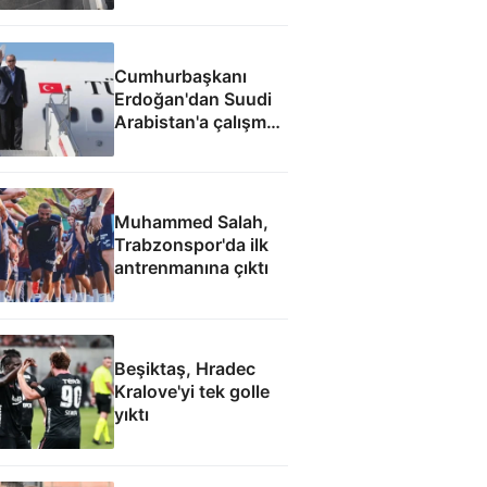
Cumhurbaşkanı
Erdoğan'dan Suudi
Arabistan'a çalışma
ziyareti
Muhammed Salah,
Trabzonspor'da ilk
antrenmanına çıktı
Beşiktaş, Hradec
Kralove'yi tek golle
yıktı