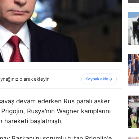
ynağınız olarak ekleyin
Kaynak ekle
savaş devam ederken Rus paralı asker
 Prigojin, Rusya'nın Wagner kamplarını
n hareketi başlatmıştı.
y Başkanı'nı sorumlu tutan Prigojin'e