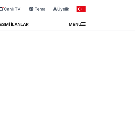
Canlı TV
Tema
Üyelik
MENU
ESMİ İLANLAR