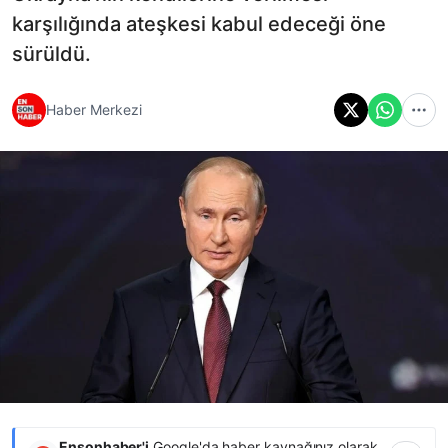
karşılığında ateşkesi kabul edeceği öne
sürüldü.
Haber Merkezi
Ensonhaber'i
Google'da haber kaynağınız olarak