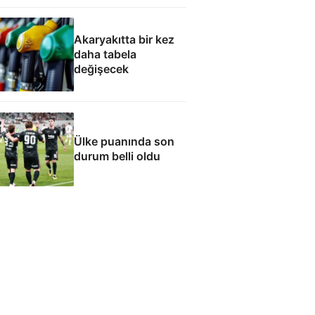
dönme Araklı'da
yaşa' teklifi
Akaryakıtta bir kez
daha tabela
değişecek
Ülke puanında son
durum belli oldu