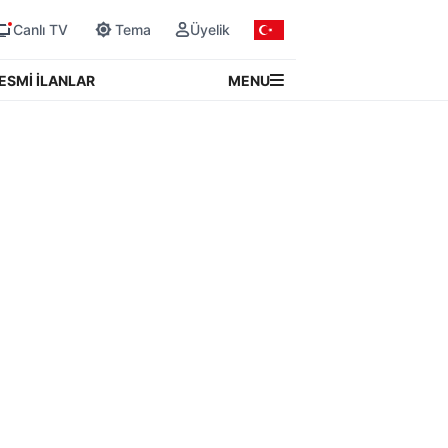
Canlı TV
Tema
Üyelik
MENU
ESMİ İLANLAR