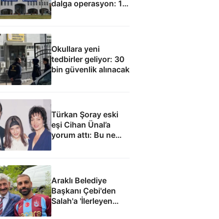
dalga operasyon: 15
gözaltı
Okullara yeni
tedbirler geliyor: 30
bin güvenlik alınacak
Türkan Şoray eski
eşi Cihan Ünal’a
yorum attı: Bu ne
yakışıklılık
Araklı Belediye
Başkanı Çebi'den
Salah'a 'İlerleyen
yıllarda Mısır'a