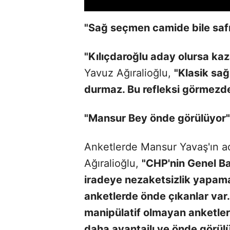
"Sağ seçmen camide bile saf
"Kılıçdaroğlu aday olursa k
Yavuz Ağıralioğlu,
"Klasik sağ
durmaz. Bu refleksi görmezd
"Mansur Bey önde görülüyor"
Anketlerde Mansur Yavaş'ın ad
Ağıralioğlu,
"CHP'nin Genel Baş
iradeye nezaketsizlik yapam
anketlerde önde çıkanlar var
manipülatif olmayan anketler
daha avantajlı ve önde görül