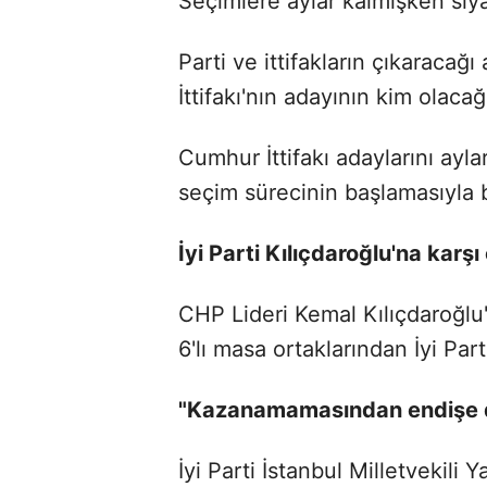
Seçimlere aylar kalmışken siy
Parti ve ittifakların çıkaracağ
İttifakı'nın adayının kim olac
Cumhur İttifakı adaylarını ayla
seçim sürecinin başlamasıyla bi
İyi Parti Kılıçdaroğlu'na karşı
CHP Lideri Kemal Kılıçdaroğlu'n
6'lı masa ortaklarından İyi Part
"Kazanamamasından endişe 
İyi Parti İstanbul Milletvekili