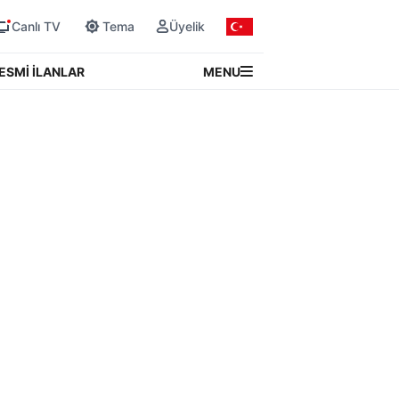
Canlı TV
Tema
Üyelik
MENU
ESMİ İLANLAR