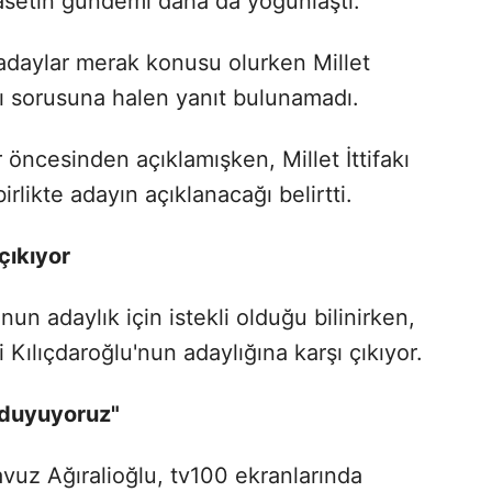
asetin gündemi daha da yoğunlaştı.
ı adaylar merak konusu olurken Millet
ağı sorusuna halen yanıt bulunamadı.
r öncesinden açıklamışken, Millet İttifakı
rlikte adayın açıklanacağı belirtti.
 çıkıyor
un adaylık için istekli olduğu bilinirken,
i Kılıçdaroğlu'nun adaylığına karşı çıkıyor.
duyuyoruz"
 Yavuz Ağıralioğlu, tv100 ekranlarında