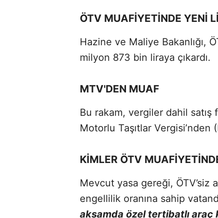
ÖTV MUAFİYETİNDE YENİ L
Hazine ve Maliye Bakanlığı, ÖTV
milyon 873 bin liraya çıkardı.
MTV'DEN MUAF
Bu rakam, vergiler dahil satış 
Motorlu Taşıtlar Vergisi’nden
KİMLER ÖTV MUAFİYETİND
Mevcut yasa gereği, ÖTV’siz ar
engellilik oranına sahip vatan
aksamda özel tertibatlı araç 