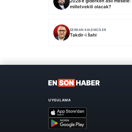
2028’e giderken asıl mesele:
milletvekili olacak?
SERKAN KALEMCILER
Takdir-i İlahi
UYGULAMA