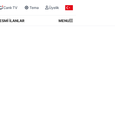
Canlı TV
Tema
Üyelik
MENU
ESMİ İLANLAR