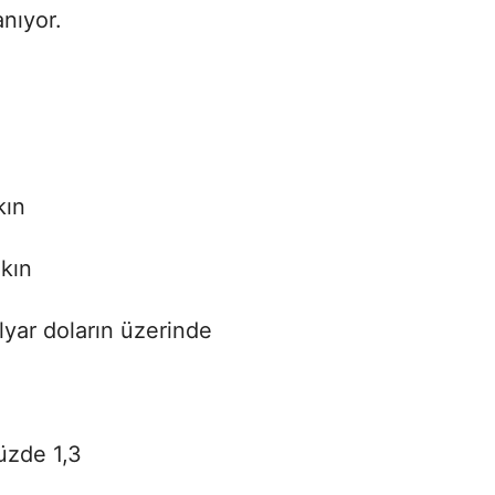
anıyor.
kın
akın
lyar doların üzerinde
Yüzde 1,3