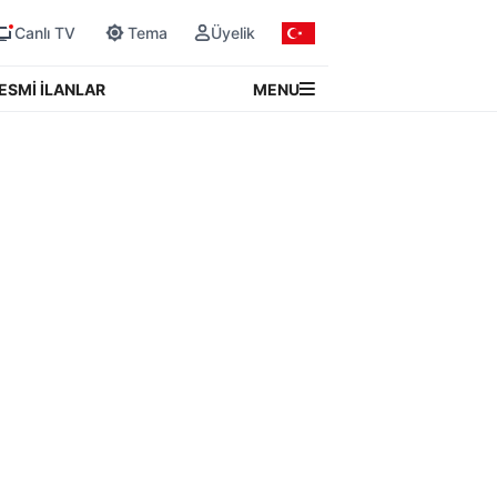
Canlı TV
Tema
Üyelik
MENU
ESMİ İLANLAR