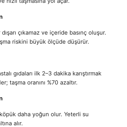
 hızlı taşmasına yol açar.
n
dışarı çıkamaz ve içeride basınç oluşur.
aşma riskini büyük ölçüde düşürür.
stalı gıdaları ilk 2–3 dakika karıştırmak
r; taşma oranını %70 azaltır.
n
 köpük daha yoğun olur. Yeterli su
ına alır.