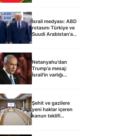
İsrail medyası: ABD
rotasını Türkiye ve
Suudi Arabistan'a
çevirdi
Netanyahu'dan
Trump'a mesaj:
İsrail'in varlığı
müzakere konusu
olamaz
Şehit ve gazilere
yeni haklar içeren
kanun teklifi
komisyondan geçti