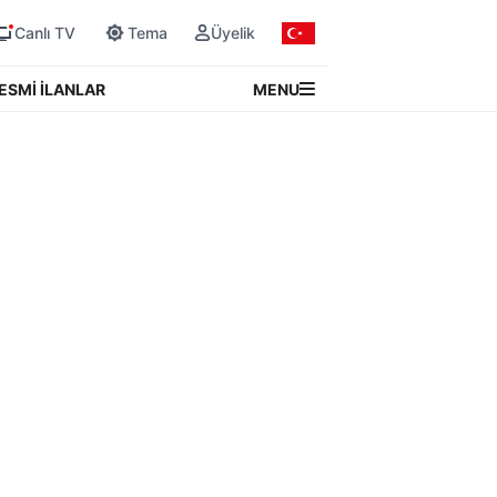
Canlı TV
Tema
Üyelik
MENU
ESMİ İLANLAR