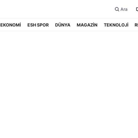
Ara
EKONOMİ
ESH SPOR
DÜNYA
MAGAZİN
TEKNOLOJİ
R