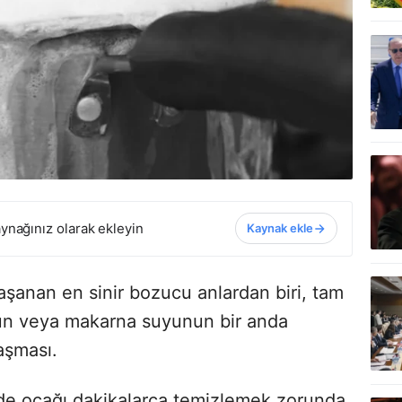
ynağınız olarak ekleyin
Kaynak ekle
şanan en sinir bozucu anlardan biri, tam
ün veya makarna suyunun bir anda
aşması.
e ocağı dakikalarca temizlemek zorunda