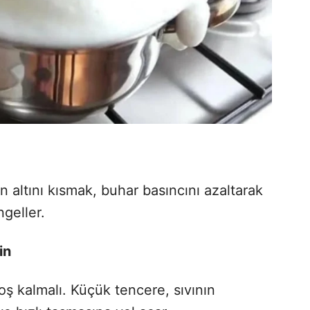
 altını kısmak, buhar basıncını azaltarak
geller.
in
oş kalmalı. Küçük tencere, sıvının