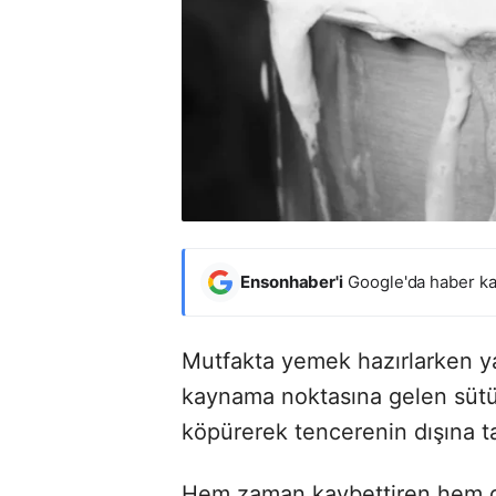
Ensonhaber'i
Google'da haber ka
Mutfakta yemek hazırlarken ya
kaynama noktasına gelen süt
köpürerek tencerenin dışına t
Hem zaman kaybettiren hem d