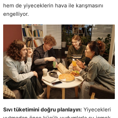
hem de yiyeceklerin hava ile karışmasını
engelliyor.
Sıvı tüketimini doğru planlayın:
Yiyecekleri
yutmadan önce küçük yudumlarla su içmek,