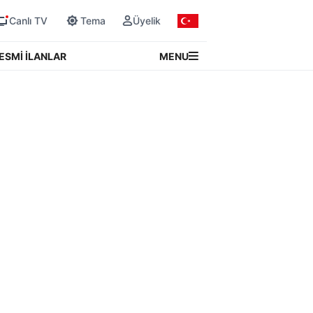
Canlı TV
Tema
Üyelik
MENU
ESMİ İLANLAR