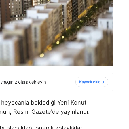
ynağınız olarak ekleyin
Kaynak ekle
n heyecanla beklediği Yeni Konut
anun, Resmi Gazete'de yayınlandı.
bi olacaklara önemli kolaylıklar