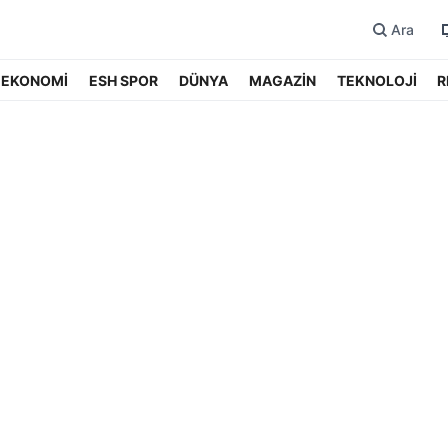
Ara
EKONOMİ
ESH SPOR
DÜNYA
MAGAZİN
TEKNOLOJİ
R