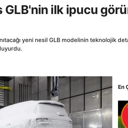
GLB'nin ilk ipucu görü
ıtacağı yeni nesil GLB modelinin teknolojik detay
 duyurdu.
En 