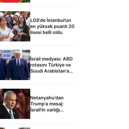
LGS'de İstanbul'un
en yüksek puanlı 20
lisesi belli oldu
İsrail medyası: ABD
rotasını Türkiye ve
Suudi Arabistan'a
çevirdi
Netanyahu'dan
Trump'a mesaj:
İsrail'in varlığı
müzakere konusu
olamaz