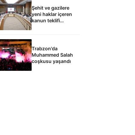
Şehit ve gazilere
yeni haklar içeren
kanun teklifi
komisyondan geçti
Trabzon'da
Muhammed Salah
coşkusu yaşandı