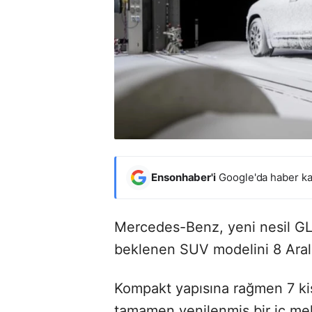
Ensonhaber'i
Google'da haber ka
Mercedes-Benz, yeni nesil GLB
beklenen SUV modelini 8 Aralık
Kompakt yapısına rağmen 7 kiş
tamamen yenilenmiş bir iç mek