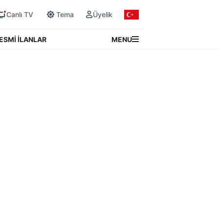
Canlı TV
Tema
Üyelik
MENU
ESMİ İLANLAR