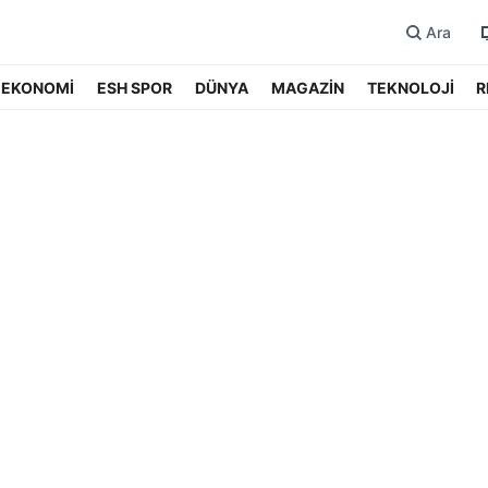
Ara
EKONOMİ
ESH SPOR
DÜNYA
MAGAZİN
TEKNOLOJİ
R