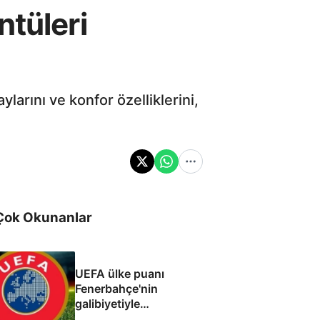
ntüleri
larını ve konfor özelliklerini,
Çok Okunanlar
UEFA ülke puanı
Fenerbahçe'nin
galibiyetiyle
güncellendi