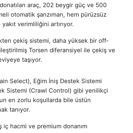
la donatılan araç, 202 beygir güç ve 500
emeli otomatik şanzıman, hem pürüzsüz
akıt verimliliğini artırıyor.
kten çekiş sistemi, daha yüksek bir off-
eştirilmiş Torsen diferansiyel ile çekiş ve
eviyeye taşıyor.
ain Select), Eğim İniş Destek Sistemi
k Sistemi (Crawl Control) gibi yenilikçi
nun en zorlu koşullarda bile üstün
ak tanıyor.
iş iç hacmi ve premium donanım