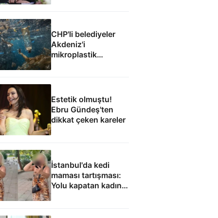
CHP'li belediyeler
Akdeniz'i
mikroplastik
felaketine teslim etti
Estetik olmuştu!
Ebru Gündeş'ten
dikkat çeken kareler
İstanbul'da kedi
maması tartışması:
Yolu kapatan kadın
gözaltında