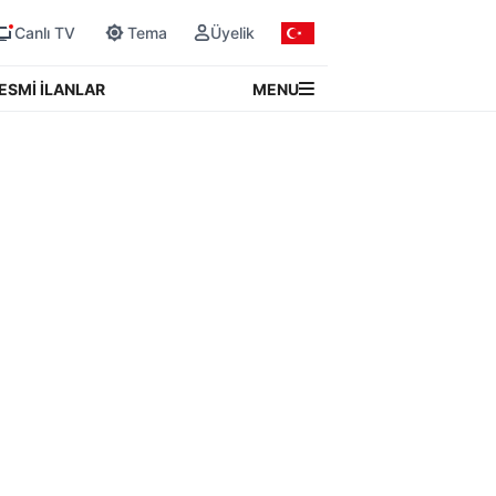
Canlı TV
Tema
Üyelik
MENU
ESMİ İLANLAR