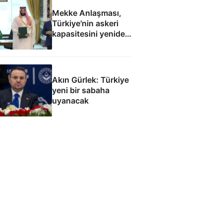
Mekke Anlaşması,
Türkiye'nin askeri
kapasitesini yeniden
uluslararası
kamuoyunun
gündemine getirdi
Akın Gürlek: Türkiye
yeni bir sabaha
uyanacak