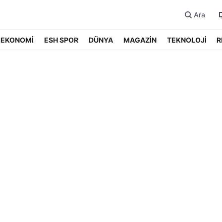
Ara
EKONOMİ
ESH SPOR
DÜNYA
MAGAZİN
TEKNOLOJİ
R