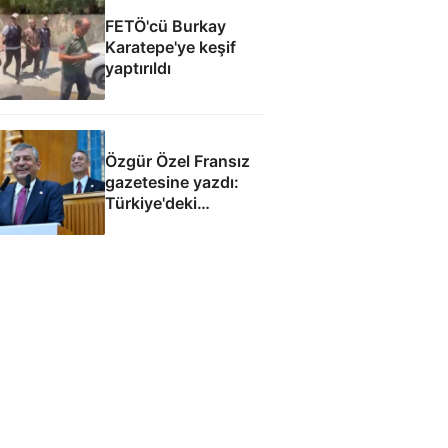
FETÖ'cü Burkay
Karatepe'ye keşif
yaptırıldı
Özgür Özel Fransız
gazetesine yazdı:
Türkiye'deki
demokrasi
Avrupa'nın
geleceğini etkiler