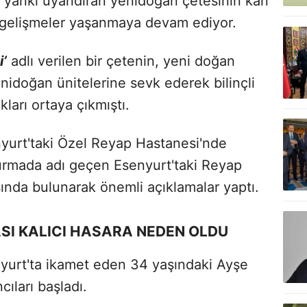
 yankı uyandıran yenidoğan çetesinin kan
i gelişmeler yaşanmaya devam ediyor.
’
adlı verilen bir çetenin, yeni doğan
nidoğan ünitelerine sevk ederek bilinçli
ları ortaya çıkmıştı.
yurt'taki Özel Reyap Hastanesi'nde
rmada adı geçen Esenyurt'taki Reyap
asında bulunarak önemli açıklamalar yaptı.
SI KALICI HASARA NEDEN OLDU
yurt'ta ikamet eden 34 yaşındaki Ayşe
ıları başladı.