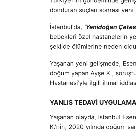
Türkiye'nin gündeminde geniş
donduran suçları sonrası yen
İstanbul'da,
‘Yenidoğan Çetesi
bebekleri özel hastanelerin ye
şekilde ölümlerine neden olduk
Yaşanan yeni gelişmede, Esen
doğum yapan Ayşe K., soruştu
Hastanesi'yle ilgili ihmal iddi
YANLIŞ TEDAVİ UYGULAMA
Yaşanan olayda, İstanbul Esen
K.'nin, 2020 yılında doğum sanc