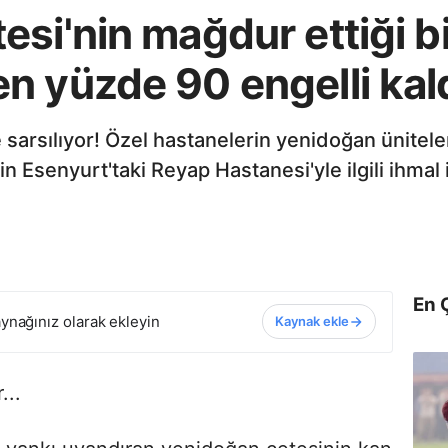
si'nin mağdur ettiği bi
n yüzde 90 engelli kal
e sarsılıyor! Özel hastanelerin yenidoğan ünitel
in Esenyurt'taki Reyap Hastanesi'yle ilgili ihmal 
En 
ynağınız olarak ekleyin
Kaynak ekle
...