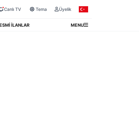
Canlı TV
Tema
Üyelik
MENU
ESMİ İLANLAR