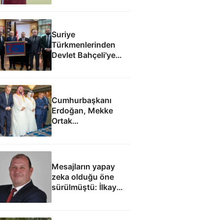
Suriye
Türkmenlerinden
Devlet Bahçeli'ye
ziyaret: Suriye
ordusunda yeniden
yapılanma gündemi
Cumhurbaşkanı
Erdoğan, Mekke
Ortak
Anlaşması'ndan
sonra cuma namazı
kıldı
Mesajların yapay
zeka olduğu öne
sürülmüştü: İlkay
Çiçek'le ilgili yeni
tespitler dosyada