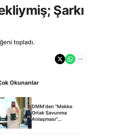
ekliymiş; Şarkı
ğeni topladı.
Çok Okunanlar
DMM'den "Mekke
Ortak Savunma
Anlaşması"
iddialarına yalanlama