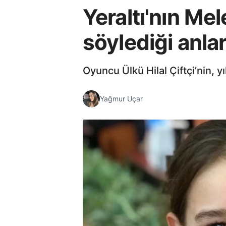
Yeraltı'nın Me
söylediği anlar
Oyuncu Ülkü Hilal Çiftçi’nin, y
Yağmur Uçar