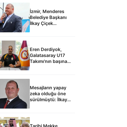
İzmir, Menderes
Belediye Başkanı
İlkay Çiçek
tutuklandı
Eren Derdiyok,
Galatasaray U17
Takımı'nın başına
geçti
Mesajların yapay
zeka olduğu öne
sürülmüştü: İlkay
Çiçek'le ilgili yeni
tespitler dosyada
Tarihi Mekke