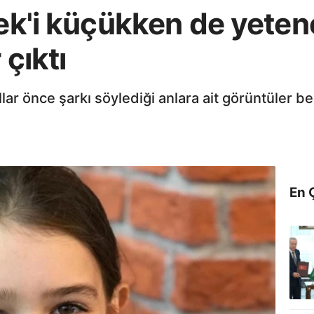
lek'i küçükken de yeten
 çıktı
ıllar önce şarkı söylediği anlara ait görüntüler be
En 