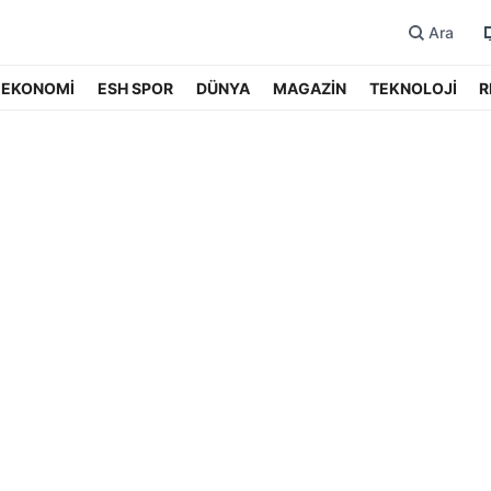
Ara
EKONOMİ
ESH SPOR
DÜNYA
MAGAZİN
TEKNOLOJİ
R