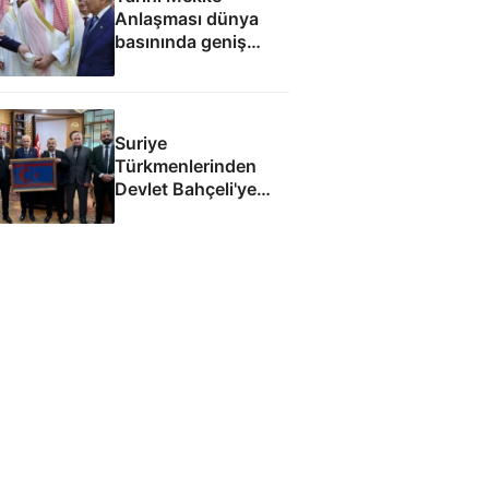
Anlaşması dünya
basınında geniş
yankı uyandırdı
Suriye
Türkmenlerinden
Devlet Bahçeli'ye
ziyaret: Suriye
ordusunda yeniden
yapılanma gündemi