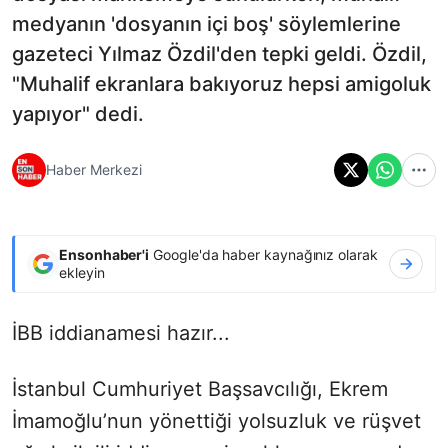
medyanın 'dosyanın içi boş' söylemlerine
gazeteci Yılmaz Özdil'den tepki geldi. Özdil,
"Muhalif ekranlara bakıyoruz hepsi amigoluk
yapıyor" dedi.
Haber Merkezi
Ensonhaber'i
Google'da haber kaynağınız olarak
ekleyin
İBB iddianamesi hazır...
İstanbul Cumhuriyet Başsavcılığı, Ekrem
İmamoğlu’nun yönettiği yolsuzluk ve rüşvet