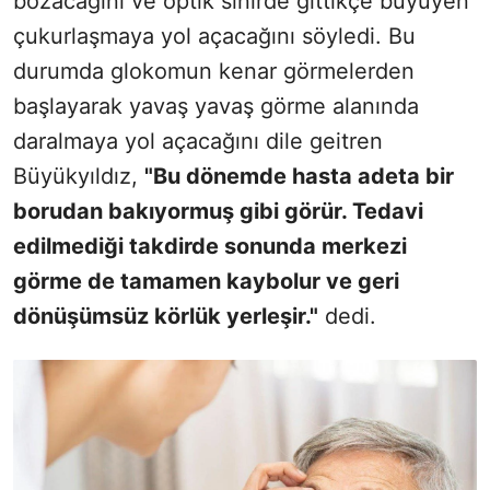
bozacağını ve optik sinirde gittikçe büyüyen
çukurlaşmaya yol açacağını söyledi. Bu
durumda glokomun kenar görmelerden
başlayarak yavaş yavaş görme alanında
daralmaya yol açacağını dile geitren
Büyükyıldız,
"
Bu dönemde hasta adeta bir
borudan bakıyormuş gibi görür. Tedavi
edilmediği takdirde sonunda merkezi
görme de tamamen kaybolur ve geri
dönüşümsüz körlük yerleşir."
dedi.