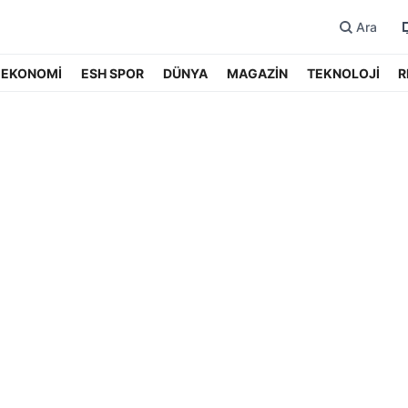
Ara
EKONOMİ
ESH SPOR
DÜNYA
MAGAZİN
TEKNOLOJİ
R