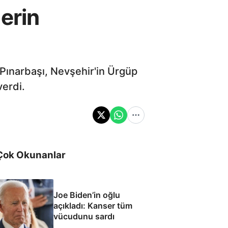
erin
 Pınarbaşı, Nevşehir'in Ürgüp
verdi.
Çok Okunanlar
Joe Biden’in oğlu
açıkladı: Kanser tüm
vücudunu sardı