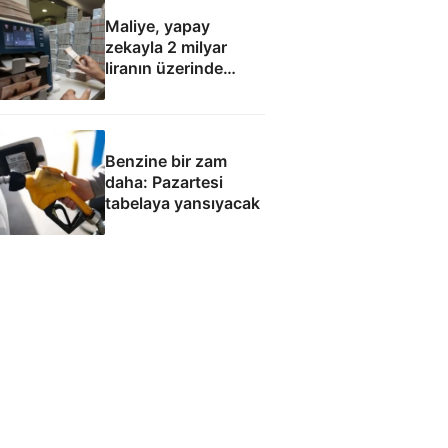
Maliye, yapay
zekayla 2 milyar
liranın üzerinde
hatalı kamu
harcaması saptadı
Benzine bir zam
daha: Pazartesi
tabelaya yansıyacak