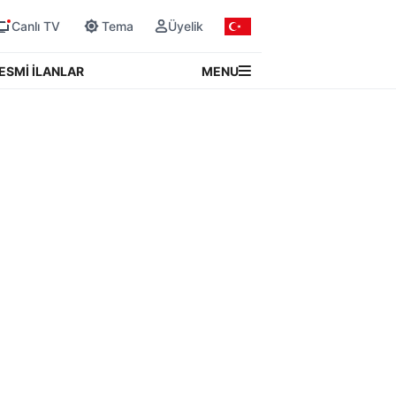
Canlı TV
Tema
Üyelik
MENU
ESMİ İLANLAR