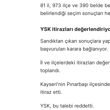
81 il, 973 ilçe ve 390 belde b
belirlendiği seçim sonuçları h
YSK itirazları değerlendiriy
Sandıktan çıkan sonuçlara yapıl
başvuruları karara bağlanıyor.
İl ve ilçelerdeki itirazları d
toplandı.
Kayseri'nin Pınarbaşı ilçesind
itiraz etti.
YSK, bu talebi reddetti.