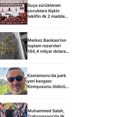
Suça sürüklenen
çocuklara ilişkin
teklifin ilk 2 maddesi
kabul edildi
Merkez Bankası'nın
toplam rezervleri
164,4 milyar dolara
yükseldi
Kastamonu'da park
yeri kavgası:
Komşusunu öldürüp
evini ve aracını ateşe
verdi
Muhammed Salah,
Trabzonspor'da ilk