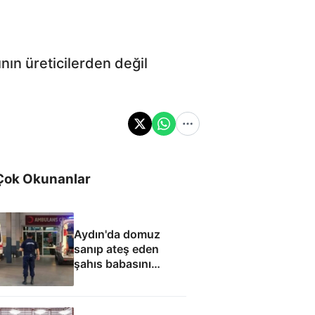
nın üreticilerden değil
Çok Okunanlar
Aydın'da domuz
sanıp ateş eden
şahıs babasını
öldürdü