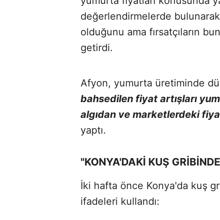
yumurta fiyatları konusunda ya
değerlendirmelerde bulunarak b
olduğunu ama fırsatçıların bun
getirdi.
Afyon, yumurta üretiminde dü
bahsedilen fiyat artışları yum
algıdan ve marketlerdeki fiy
yaptı.
"KONYA'DAKİ KUŞ GRİBİND
İki hafta önce Konya'da kuş g
ifadeleri kullandı: