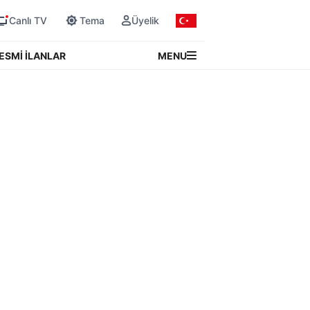
Canlı TV
Tema
Üyelik
MENU
ESMİ İLANLAR