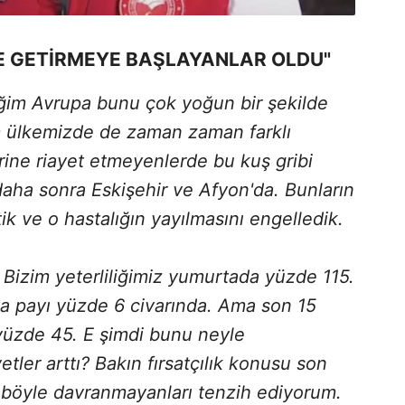
NE GETİRMEYE BAŞLAYANLAR OLDU"
ğim Avrupa bunu çok yoğun bir şekilde
zim ülkemizde de zaman zaman farklı
rine riayet etmeyenlerde bu kuş gribi
daha sonra Eskişehir ve Afyon'da. Bunların
ttik ve o hastalığın yayılmasını engelledik.
 Bizim yeterliliğimiz yumurtada yüzde 115.
a payı yüzde 6 civarında. Ama son 15
üzde 45. E şimdi bunu neyle
tler arttı? Bakın fırsatçılık konusu son
e böyle davranmayanları tenzih ediyorum.