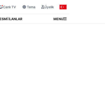
Canlı TV
Tema
Üyelik
MENU
ESMİ İLANLAR