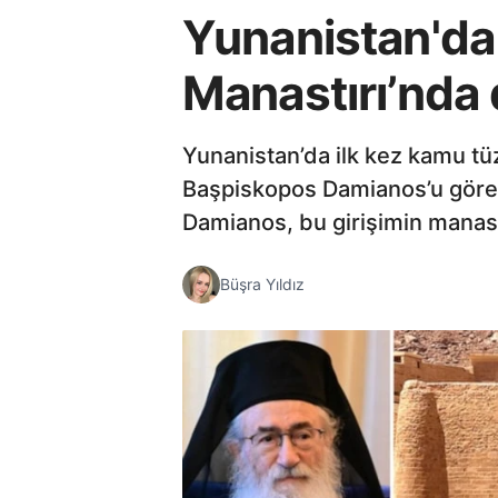
Yunanistan'da k
Manastırı’nda 
Yunanistan’da ilk kez kamu tüze
Başpiskopos Damianos’u görevde
Damianos, bu girişimin manast
Büşra Yıldız