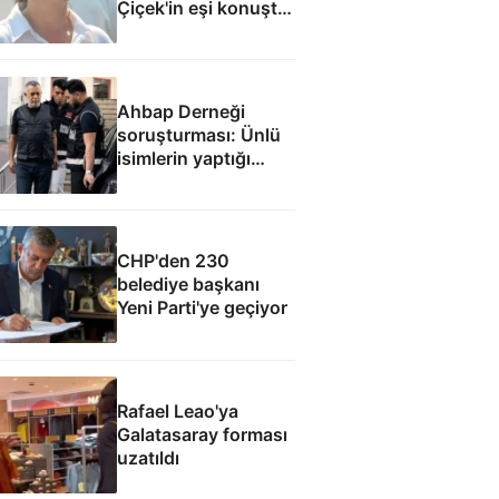
Çiçek'in eşi konuştu:
Mesajlara
inanmıyorum
Ahbap Derneği
soruşturması: Ünlü
isimlerin yaptığı
bağışlar
CHP'den 230
belediye başkanı
Yeni Parti'ye geçiyor
Rafael Leao'ya
Galatasaray forması
uzatıldı