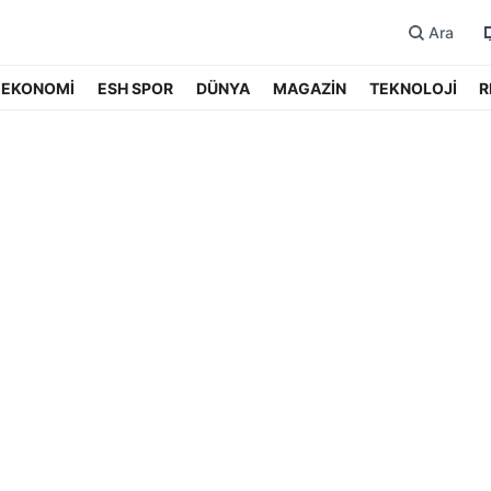
Ara
EKONOMİ
ESH SPOR
DÜNYA
MAGAZİN
TEKNOLOJİ
R