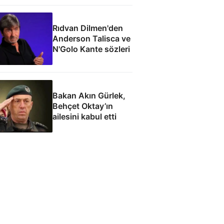
Rıdvan Dilmen'den
Anderson Talisca ve
N'Golo Kante sözleri
Bakan Akın Gürlek,
Behçet Oktay’ın
ailesini kabul etti