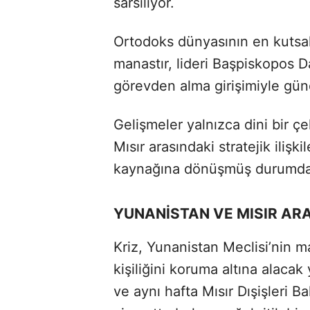
sarsılıyor.
Ortodoks dünyasının en kutsal
manastır, lideri Başpiskopos Da
görevden alma girişimiyle gü
Gelişmeler yalnızca dini bir 
Mısır arasındaki stratejik ilişki
kaynağına dönüşmüş durumda
YUNANİSTAN VE MISIR ARA
Kriz, Yunanistan Meclisi’nin ma
kişiliğini koruma altına alaca
ve aynı hafta Mısır Dışişleri B