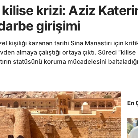
ilise krizi: Aziz Kateri
darbe girişimi
l kişiliği kazanan tarihi Sina Manastırı için kri
n almaya çalıştığı ortaya çıktı. Süreci “kilise
ırın statüsünü koruma mücadelesini baltaladığı
En 