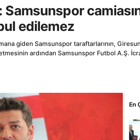
: Samsunspor camiasın
bul edilemez
ana giden Samsunspor taraftarlarının, Giresun’da
betmesinin ardından Samsunspor Futbol A.Ş. İcra
En 