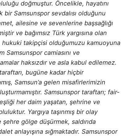
luluğu doğmuştur. Öncelikle, hayatını
ek bir Samsunspor sevdalısı olduğunu
ahmet, ailesine ve sevenlerine başsağlığı
tmiştir ve bağımsız Türk yargısına olan
ın hukuki takipçisi olduğumuzu kamuoyuna
 tüm Samsunspor camiasını ve
çlamalar haksızdır ve asla kabul edilemez.
raftarı, bugüne kadar hiçbir
mış, Samsun’a gelen misafirlerimizin
şturmamıştır. Samsunspor taraftarı; fair-
eşliği her daim yaşatan, şehrine ve
luluktur. Yargıya taşınmış bir olay
 şehre gölge düşürmek, saldırıda
alet anlayışına sığmaktadır. Samsunspor