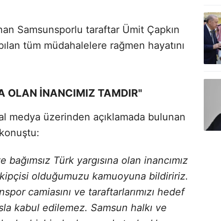
lanan Samsunsporlu taraftar Ümit Çapkın
yapılan tüm müdahalelere rağmen hayatını
A OLAN İNANCIMIZ TAMDIR"
yal medya üzerinden açıklamada bulunan
 konuştu:
 ve bağımsız Türk yargısına olan inancımız
akipçisi olduğumuzu kamuoyuna bildiririz.
por camiasını ve taraftarlarımızı hedef
asla kabul edilemez. Samsun halkı ve