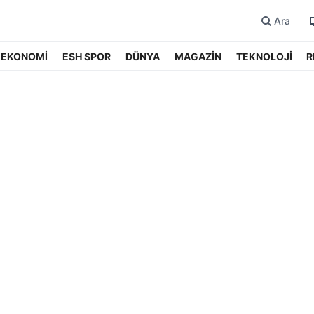
Ara
EKONOMİ
ESH SPOR
DÜNYA
MAGAZİN
TEKNOLOJİ
R