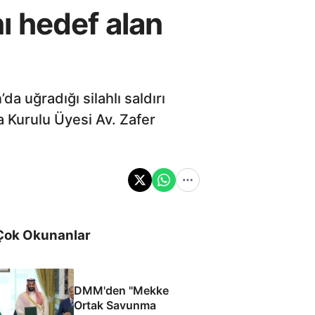
ı hedef alan
 uğradığı silahlı saldırı
 Kurulu Üyesi Av. Zafer
Çok Okunanlar
DMM'den "Mekke
Ortak Savunma