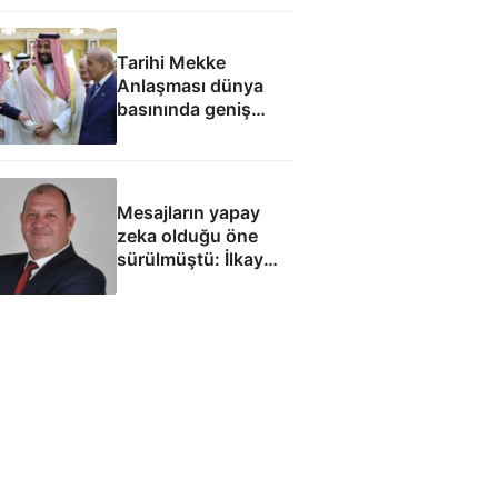
Tarihi Mekke
Anlaşması dünya
basınında geniş
yankı uyandırdı
Mesajların yapay
zeka olduğu öne
sürülmüştü: İlkay
Çiçek'le ilgili yeni
tespitler dosyada