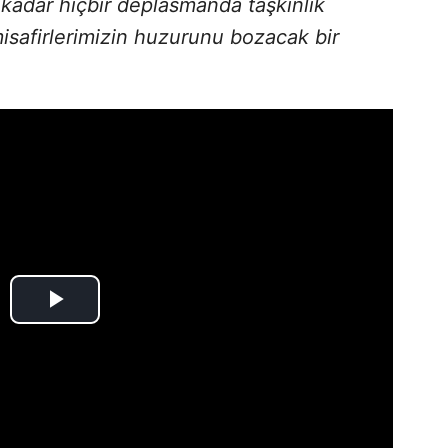
kadar hiçbir deplasmanda taşkınlık
safirlerimizin huzurunu bozacak bir