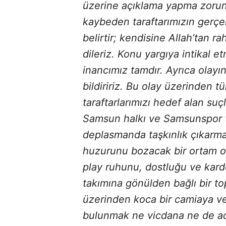
üzerine açıklama yapma zorun
kaybeden taraftarımızın gerç
belirtir; kendisine Allah’tan r
dileriz. Konu yargıya intikal e
inancımız tamdır. Ayrıca olay
bildiririz. Bu olay üzerinden
taraftarlarımızı hedef alan su
Samsun halkı ve Samsunspor ta
deplasmanda taşkınlık çıkarma
huzurunu bozacak bir ortam olu
play ruhunu, dostluğu ve kard
takımına gönülden bağlı bir top
üzerinden koca bir camiaya ve
bulunmak ne vicdana ne de ad