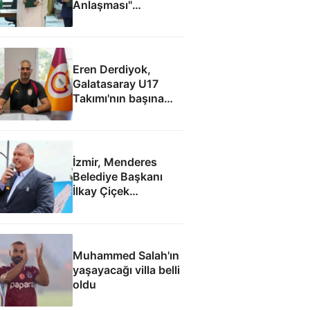
Anlaşması"
iddialarına yalanlama
Eren Derdiyok,
Galatasaray U17
Takımı'nın başına
geçti
İzmir, Menderes
Belediye Başkanı
İlkay Çiçek
tutuklandı
Muhammed Salah'ın
yaşayacağı villa belli
oldu