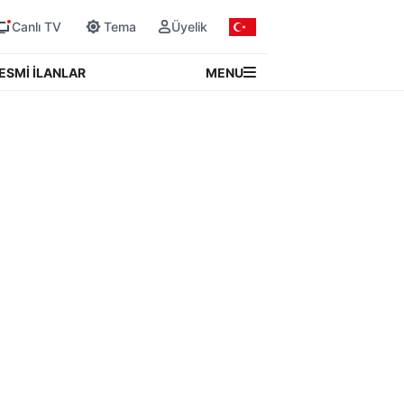
Canlı TV
Tema
Üyelik
MENU
ESMİ İLANLAR