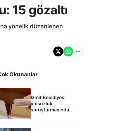
: 15 gözaltı
rına yönelik düzenlenen
Çok Okunanlar
İzmit Belediyesi
yolsuzluk
soruşturmasında
yeni görüntüler:
Figan Çetin'e para
dolu zarf