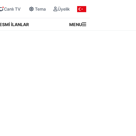
Canlı TV
Tema
Üyelik
MENU
ESMİ İLANLAR