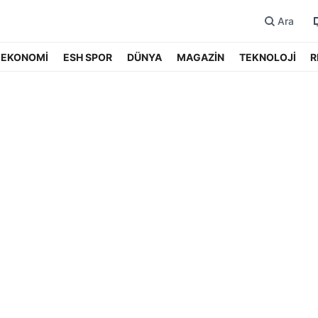
Ara
EKONOMİ
ESH SPOR
DÜNYA
MAGAZİN
TEKNOLOJİ
R