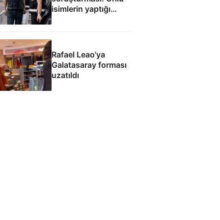
isimlerin yaptığı
bağışlar
Rafael Leao'ya
Galatasaray forması
uzatıldı