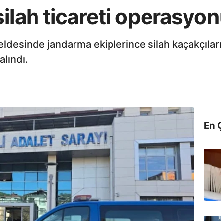
ilah ticareti operasyonu
 beldesinde jandarma ekiplerince silah kaçakçıla
alındı.
En 