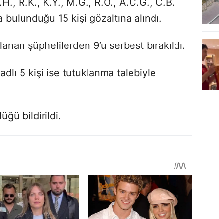
H., R.K., K.Y., M.G., R.O., A.C.G., C.B.
da bulunduğu 15 kişi gözaltına alındı.
anan şüphelilerden 9’u serbest bırakıldı.
 adlı 5 kişi ise tutuklanma talebiyle
üğü bildirildi.