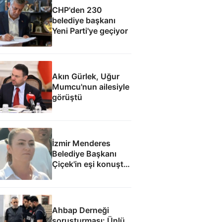
CHP'den 230
belediye başkanı
Yeni Parti'ye geçiyor
Akın Gürlek, Uğur
Mumcu'nun ailesiyle
görüştü
İzmir Menderes
Belediye Başkanı
Çiçek'in eşi konuştu:
Mesajlara
inanmıyorum
Ahbap Derneği
soruşturması: Ünlü