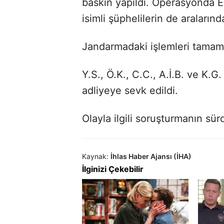
baskın yapıldı. Operasyonda E.
isimli şüphelilerin de araların
Jandarmadaki işlemleri tamaml
Y.S., Ö.K., C.C., A.İ.B. ve K.G.
adliyeye sevk edildi.
Olayla ilgili soruşturmanın sürd
Kaynak:
İhlas Haber Ajansı (İHA)