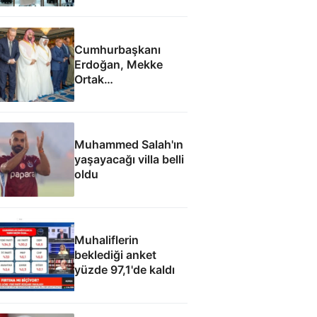
anlaşmasının tam
metni
Cumhurbaşkanı
Erdoğan, Mekke
Ortak
Anlaşması'ndan
sonra cuma namazı
kıldı
Muhammed Salah'ın
yaşayacağı villa belli
oldu
Muhaliflerin
beklediği anket
yüzde 97,1'de kaldı