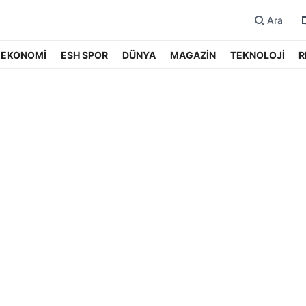
Ara
EKONOMİ
ESH SPOR
DÜNYA
MAGAZİN
TEKNOLOJİ
R