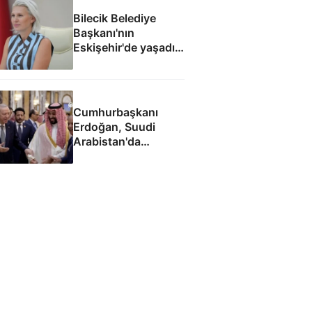
Bilecik Belediye
Başkanı'nın
Eskişehir'de yaşadığı
ortaya çıktı
Cumhurbaşkanı
Erdoğan, Suudi
Arabistan'da
liderlerle ayaküstü
sohbet etti