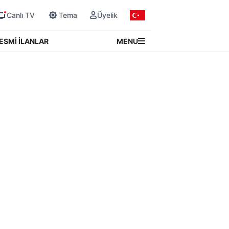
Canlı TV
Tema
Üyelik
MENU
ESMİ İLANLAR