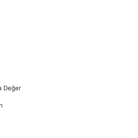
a Değer
n