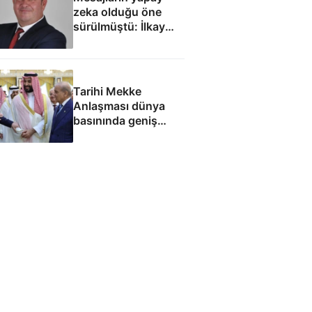
zeka olduğu öne
sürülmüştü: İlkay
Çiçek'le ilgili yeni
tespitler dosyada
Tarihi Mekke
Anlaşması dünya
basınında geniş
yankı uyandırdı