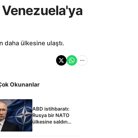
n Venezuela'ya
 daha ülkesine ulaştı.
Çok Okunanlar
ABD istihbaratı:
Rusya bir NATO
ülkesine saldırı
düzenleyebilir