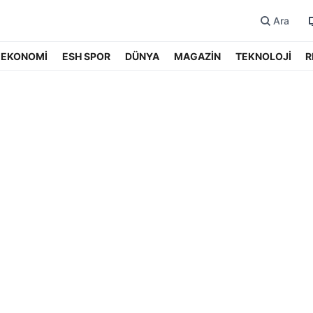
Ara
EKONOMİ
ESH SPOR
DÜNYA
MAGAZİN
TEKNOLOJİ
R