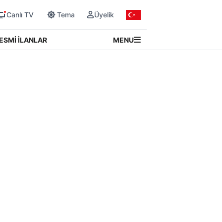
Canlı TV
Tema
Üyelik
MENU
ESMİ İLANLAR