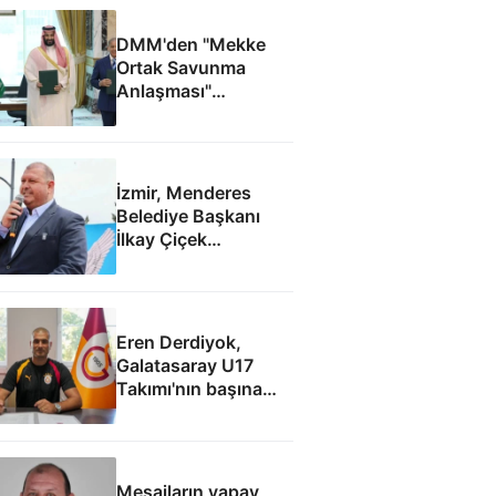
DMM'den "Mekke
Ortak Savunma
Anlaşması"
iddialarına yalanlama
İzmir, Menderes
Belediye Başkanı
İlkay Çiçek
tutuklandı
Eren Derdiyok,
Galatasaray U17
Takımı'nın başına
geçti
Mesajların yapay