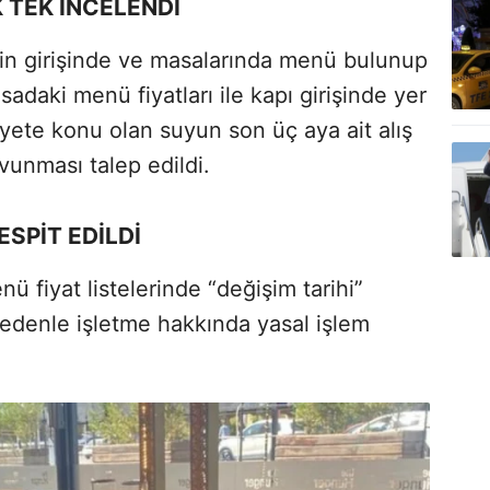
 TEK İNCELENDİ
n girişinde ve masalarında menü bulunup
adaki menü fiyatları ile kapı girişinde yer
ikayete konu olan suyun son üç aya ait alış
avunması talep edildi.
ESPİT EDİLDİ
ü fiyat listelerinde “değişim tarihi”
nedenle işletme hakkında yasal işlem