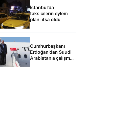
İstanbul'da
taksicilerin eylem
planı ifşa oldu
Cumhurbaşkanı
Erdoğan'dan Suudi
Arabistan'a çalışma
ziyareti