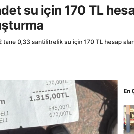
det su için 170 TL hes
uşturma
2 tane 0,33 santilitrelik su için 170 TL hesap al
En 