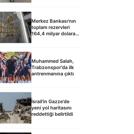
Merkez Bankası'nın
toplam rezervleri
164,4 milyar dolara
yükseldi
Muhammed Salah,
Trabzonspor'da ilk
antrenmanına çıktı
İsrail'in Gazze'de
yeni yol haritasını
reddettiği belirtildi