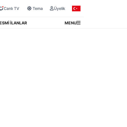
Canlı TV
Tema
Üyelik
MENU
ESMİ İLANLAR