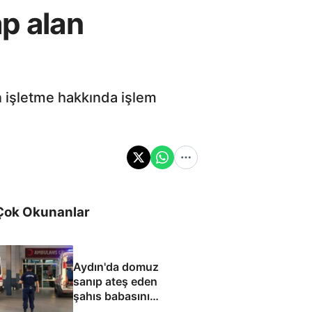
ap alan
an işletme hakkında işlem
Çok Okunanlar
Aydın'da domuz
sanıp ateş eden
şahıs babasını
öldürdü