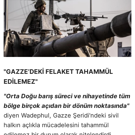
"GAZZE’DEKİ FELAKET TAHAMMÜL
EDİLEMEZ"
"Orta Doğu barış süreci ve nihayetinde tüm
bölge birçok açıdan bir dönüm noktasında"
diyen Wadephul, Gazze Şeridi'ndeki sivil
halkın açlıkla mücadelesini tahammül
edilemez bir durum olarak nitelendirdi.