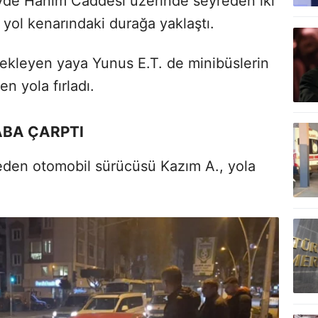
yde Hanım Caddesi üzerinde seyreden iki
yol kenarındaki durağa yaklaştı.
ekleyen yaya Yunus E.T. de minibüslerin
n yola fırladı.
ABA ÇARPTI
eden otomobil sürücüsü Kazım A., yola