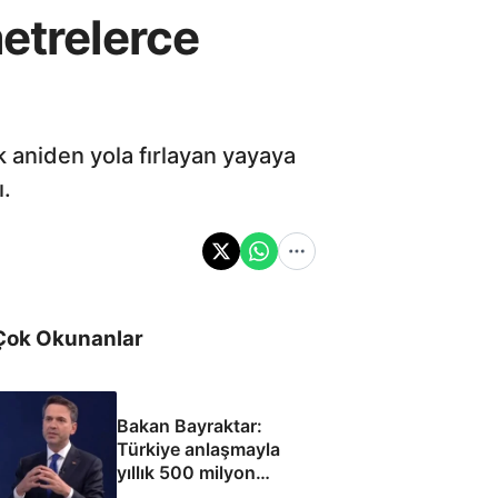
metrelerce
 aniden yola fırlayan yayaya
ı.
Çok Okunanlar
Bakan Bayraktar:
Türkiye anlaşmayla
yıllık 500 milyon
dolar taşıma geliri