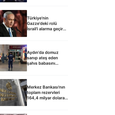
elde edecek
Türkiye'nin
Gazze'deki rolü
İsrail'i alarma geçirdi:
Netanyahu'dan ABD
hamlesi
Aydın'da domuz
sanıp ateş eden
şahıs babasını
öldürdü
Merkez Bankası'nın
toplam rezervleri
164,4 milyar dolara
yükseldi