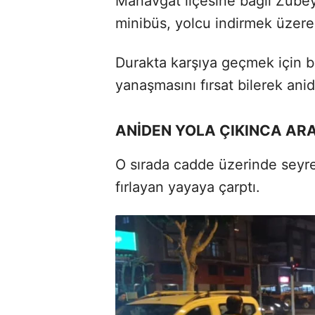
Manavgat ilçesine bağlı Zübe
minibüs, yolcu indirmek üzere 
Durakta karşıya geçmek için b
yanaşmasını fırsat bilerek anide
ANİDEN YOLA ÇIKINCA AR
O sırada cadde üzerinde seyr
fırlayan yayaya çarptı.