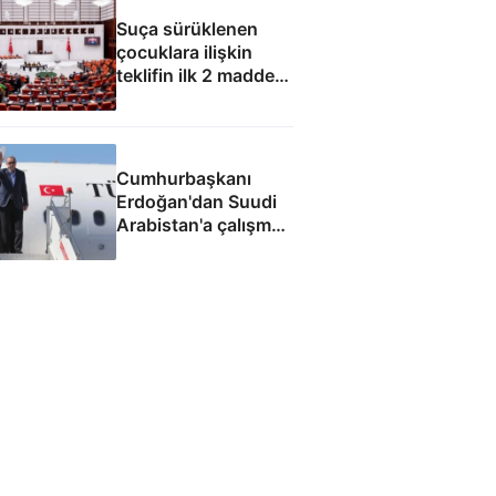
Suça sürüklenen
çocuklara ilişkin
teklifin ilk 2 maddesi
kabul edildi
Cumhurbaşkanı
Erdoğan'dan Suudi
Arabistan'a çalışma
ziyareti