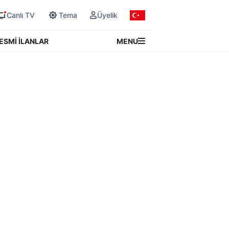
Canlı TV
Tema
Üyelik
MENU
ESMİ İLANLAR