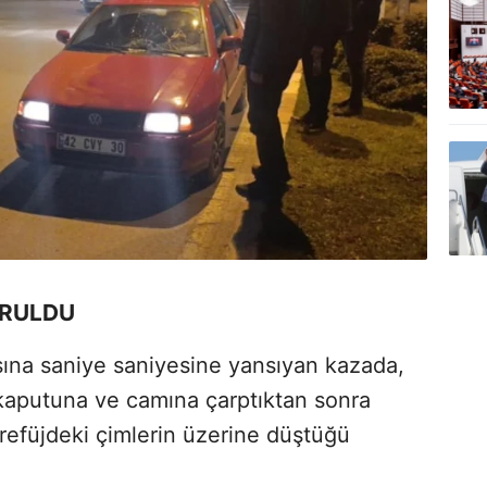
VRULDU
asına saniye saniyesine yansıyan kazada,
n kaputuna ve camına çarptıktan sonra
refüjdeki çimlerin üzerine düştüğü