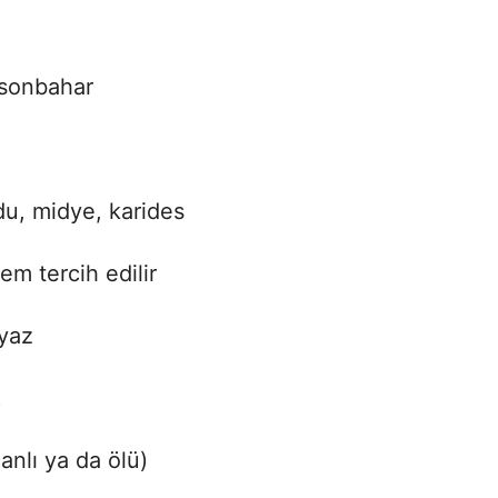
 sonbahar
du, midye, karides
m tercih edilir
yaz
t
anlı ya da ölü)