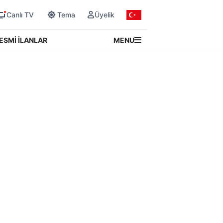
Canlı TV
Tema
Üyelik
MENU
ESMİ İLANLAR