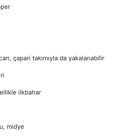
pper
an, çapari takımıyla da yakalanabilir
ri
llikle ilkbahar
du, midye