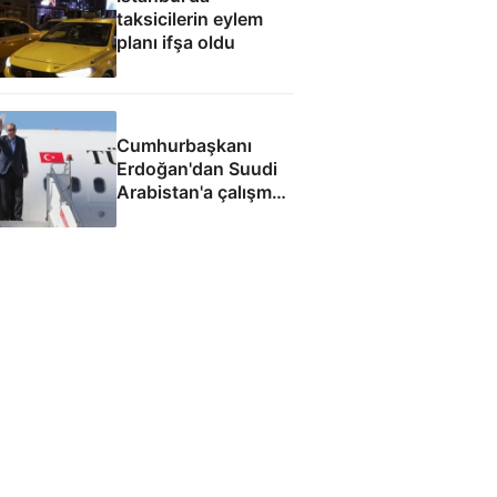
taksicilerin eylem
planı ifşa oldu
Cumhurbaşkanı
Erdoğan'dan Suudi
Arabistan'a çalışma
ziyareti