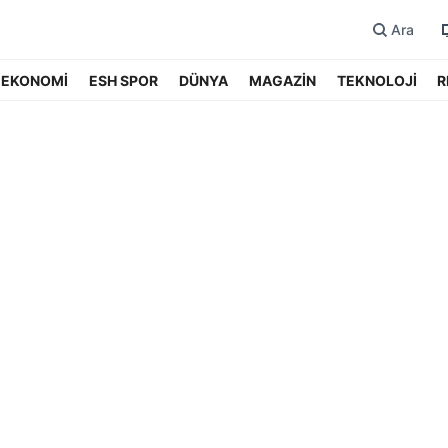
Ara
EKONOMİ
ESH SPOR
DÜNYA
MAGAZİN
TEKNOLOJİ
R