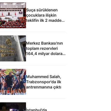
Suça sürüklenen
çocuklara ilişkin
teklifin ilk 2 maddesi
kabul edildi
Merkez Bankası'nın
toplam rezervleri
164,4 milyar dolara
yükseldi
Muhammed Salah,
Trabzonspor'da ilk
antrenmanına çıktı
İstanbul'da