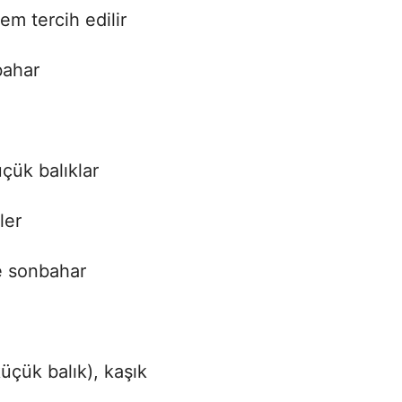
m tercih edilir
bahar
çük balıklar
ler
e sonbahar
üçük balık), kaşık