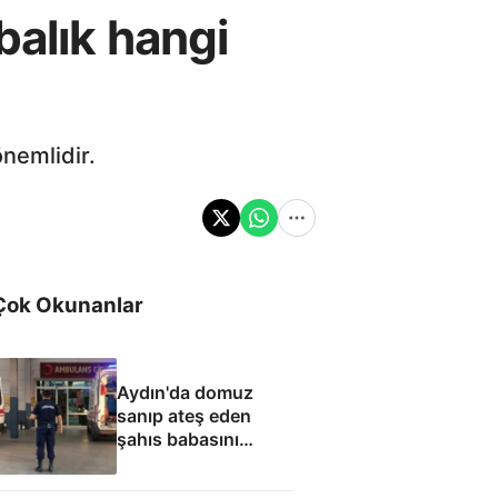
balık hangi
önemlidir.
Çok Okunanlar
Aydın'da domuz
sanıp ateş eden
şahıs babasını
öldürdü