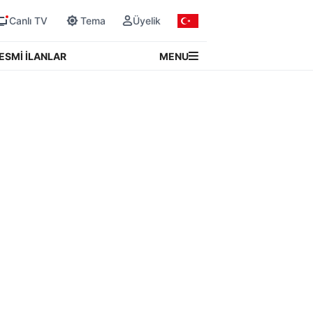
Canlı TV
Tema
Üyelik
MENU
ESMİ İLANLAR