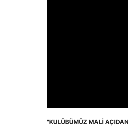
"KULÜBÜMÜZ MALİ AÇIDAN