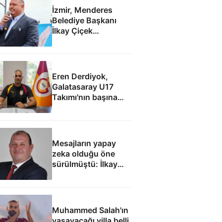
İzmir, Menderes
Belediye Başkanı
İlkay Çiçek
tutuklandı
Eren Derdiyok,
Galatasaray U17
Takımı'nın başına
geçti
Mesajların yapay
zeka olduğu öne
sürülmüştü: İlkay
Çiçek'le ilgili yeni
tespitler dosyada
Muhammed Salah'ın
yaşayacağı villa belli