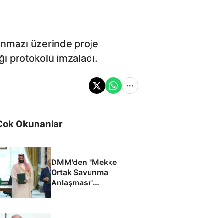
şınmazı üzerinde proje
ği protokolü imzaladı.
Çok Okunanlar
DMM'den "Mekke
Ortak Savunma
Anlaşması"
iddialarına yalanlama