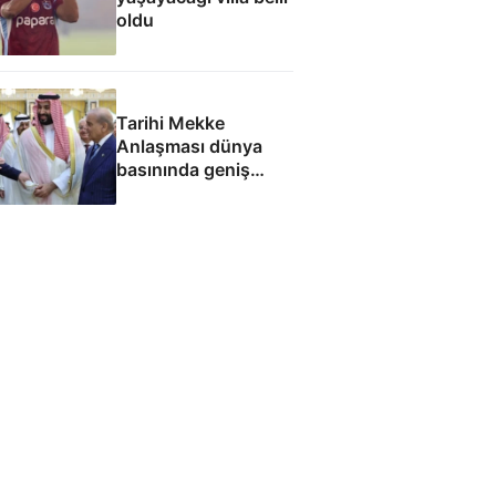
oldu
Tarihi Mekke
Anlaşması dünya
basınında geniş
yankı uyandırdı