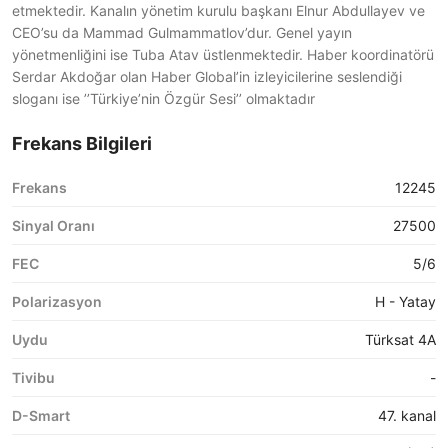
etmektedir. Kanalın yönetim kurulu başkanı Elnur Abdullayev ve
CEO’su da Mammad Gulmammatlov’dur. Genel yayın
yönetmenliğini ise Tuba Atav üstlenmektedir. Haber koordinatörü
Serdar Akdoğar olan Haber Global’in izleyicilerine seslendiği
sloganı ise ’’Türkiye’nin Özgür Sesi’’ olmaktadır
Frekans Bilgileri
Frekans
12245
Sinyal Oranı
27500
FEC
5/6
Polarizasyon
H - Yatay
Uydu
Türksat 4A
Tivibu
-
D-Smart
47. kanal