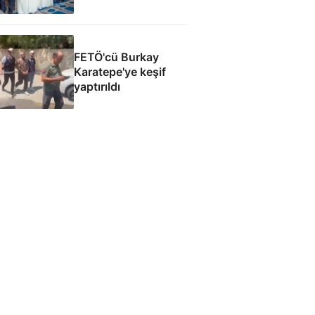
Anlaşması'ndan
sonra cuma namazı
kıldı
FETÖ'cü Burkay
Karatepe'ye keşif
yaptırıldı