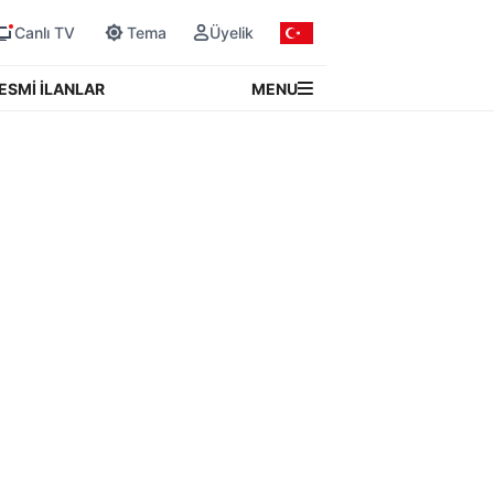
Canlı TV
Tema
Üyelik
MENU
ESMİ İLANLAR