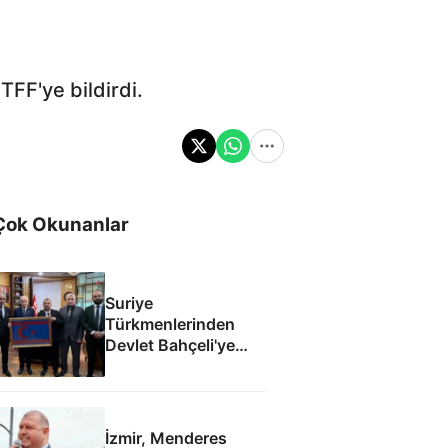
FF'ye bildirdi.
Çok Okunanlar
Suriye
Türkmenlerinden
Devlet Bahçeli'ye
ziyaret: Suriye
ordusunda yeniden
yapılanma gündemi
İzmir, Menderes