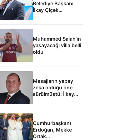
Belediye Başkanı
İlkay Çiçek
tutuklandı
Muhammed Salah'ın
yaşayacağı villa belli
oldu
Mesajların yapay
zeka olduğu öne
sürülmüştü: İlkay
Çiçek'le ilgili yeni
tespitler dosyada
Cumhurbaşkanı
Erdoğan, Mekke
Ortak