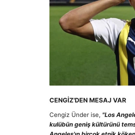
CENGİZ'DEN MESAJ VAR
Cengiz Ünder ise,
"Los Angele
kulübün geniş kültürünü temsi
Angeles'ın birçok etnik köken