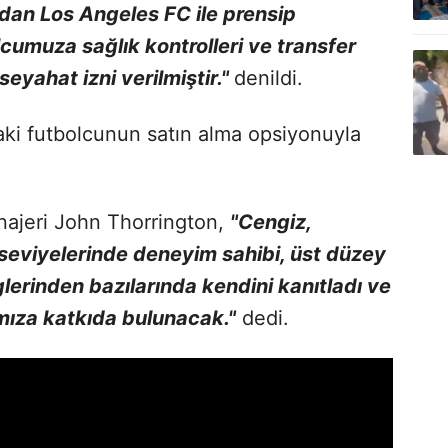
ndan Los Angeles FC ile prensip
cumuza sağlık kontrolleri ve transfer
seyahat izni verilmiştir."
denildi.
ki futbolcunun satın alma opsiyonuyla
ajeri John Thorrington,
"Cengiz,
 seviyelerinde deneyim sahibi, üst düzey
glerinden bazılarında kendini kanıtladı ve
mıza katkıda bulunacak."
dedi.