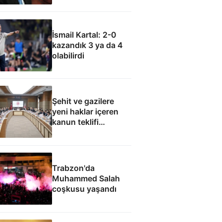
olamaz
İsmail Kartal: 2-0
kazandık 3 ya da 4
olabilirdi
Şehit ve gazilere
yeni haklar içeren
kanun teklifi
komisyondan geçti
Trabzon'da
Muhammed Salah
coşkusu yaşandı