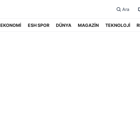
Ara
EKONOMİ
ESH SPOR
DÜNYA
MAGAZİN
TEKNOLOJİ
R