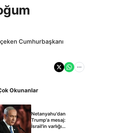
doğum
at çeken Cumhurbaşkanı
Çok Okunanlar
Netanyahu'dan
Trump'a mesaj:
İsrail'in varlığı
müzakere konusu