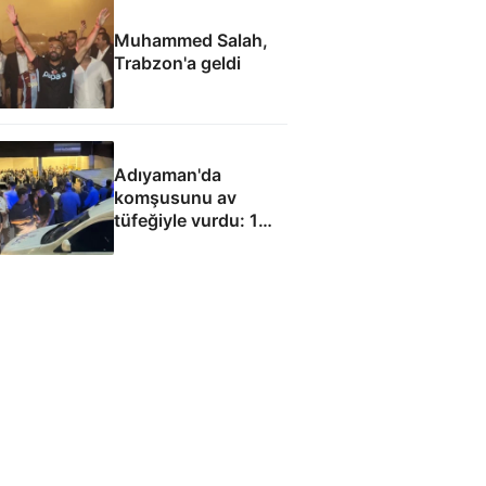
Muhammed Salah,
Trabzon'a geldi
Adıyaman'da
komşusunu av
tüfeğiyle vurdu: 1
ölü, 1 yaralı