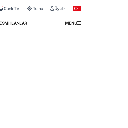
Canlı TV
Tema
Üyelik
MENU
ESMİ İLANLAR