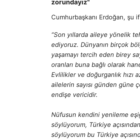
zorundayız"
Cumhurbaşkanı Erdoğan, şu ifa
“Son yıllarda aileye yönelik t
ediyoruz. Dünyanın birçok bölg
yaşamayı tercih eden birey say
oranları buna bağlı olarak han
Evlilikler ve doğurganlık hızı
ailelerin sayısı günden güne ço
endişe vericidir.
Nüfusun kendini yenileme eşiği
söylüyorum, Türkiye açısından va
söylüyorum bu Türkiye açısından