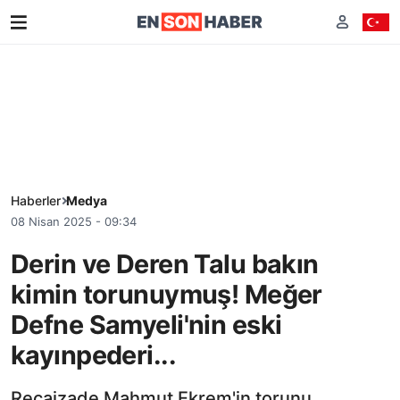
Haberler
Medya
08 Nisan 2025 - 09:34
Derin ve Deren Talu bakın
kimin torunuymuş! Meğer
Defne Samyeli'nin eski
kayınpederi...
Recaizade Mahmut Ekrem'in torunu