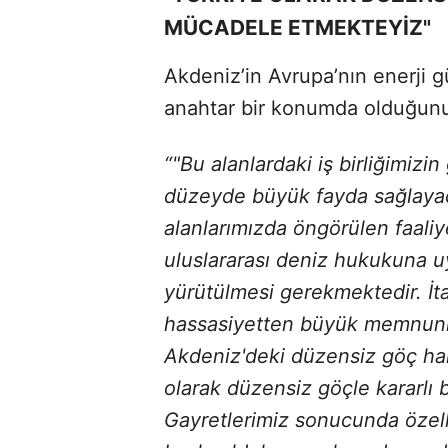
MÜCADELE ETMEKTEYİZ"
Akdeniz’in Avrupa’nın enerji gü
anahtar bir konumda olduğunu 
“"Bu alanlardaki iş birliğimizin
düzeyde büyük fayda sağlayaca
alanlarımızda öngörülen faaliy
uluslararası deniz hukukuna 
yürütülmesi gerekmektedir. İt
hassasiyetten büyük memnuni
Akdeniz'deki düzensiz göç hare
olarak düzensiz göçle kararlı
Gayretlerimiz sonucunda özel