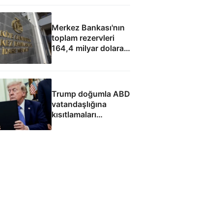
hamlesi
Merkez Bankası'nın
toplam rezervleri
164,4 milyar dolara
yükseldi
Trump doğumla ABD
vatandaşlığına
kısıtlamaları
genişleten
kararnameleri
imzaladı