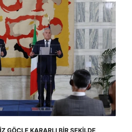
Z GÖÇLE KARARLI BİR ŞEKİLDE