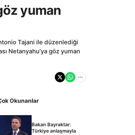
 göz yuman
tonio Tajani ile düzenlediği
anması Netanyahu’ya göz yuman
Çok Okunanlar
Bakan Bayraktar:
Türkiye anlaşmayla