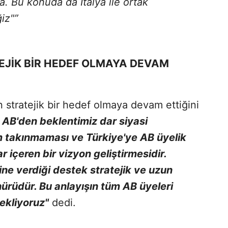
. Bu konuda da İtalya ile ortak
iz"”
TEJİK BİR HEDEF OLMAYA DEVAM
n stratejik bir hedef olmaya devam ettiğini
 AB'den beklentimiz dar siyasi
um takınmaması ve Türkiye'ye AB üyelik
 içeren bir vizyon geliştirmesidir.
ine verdiği destek stratejik ve uzun
hürüdür. Bu anlayışın tüm AB üyeleri
ekliyoruz"
dedi.