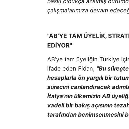
baskı oldukça azalmış durumda
çalışmalarımıza devam edeceğ
"AB’YE TAM ÜYELİK, STRA
EDİYOR"
AB’ye tam üyeliğin Türkiye içi
ifade eden Fidan,
"Bu süreçte
hesaplarla ön yargılı bir tut
sürecini canlandıracak adımlar
İtalya'nın ülkemizin AB üyeliğ
vadeli bir bakış açısının teza
tarafından benimsenmesini b