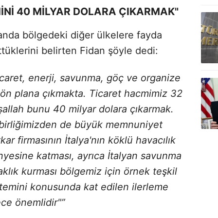
İNİ 40 MİLYAR DOLARA ÇIKARMAK"
manda bölgedeki diğer ülkelere fayda
tüklerini belirten Fidan şöyle dedi:
de ticaret, enerji, savunma, göç ve organize
r ön plana çıkmakta. Ticaret hacmimiz 32
nşallah bunu 40 milyar dolara çıkarmak.
 birliğimizden de büyük memnuniyet
 firmasının İtalya'nın köklü havacılık
ünyesine katması, ayrıca İtalyan savunma
aklık kurması bölgemiz için örnek teşkil
 temini konusunda kat edilen ilerleme
ece önemlidir"”