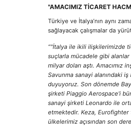
"AMACIMIZ TİCARET HACM
Türkiye ve İtalya’nın aynı za
sağlayacak çalışmalar da yürüt
“"İtalya ile ikili ilişkilerimiz
suçlarla mücadele gibi alanla
milyar doları aştı. Amacımız i
Savunma sanayi alanındaki iş
duyuyoruz. Son dönemde Baykar
şirketi Piaggio Aerospace'i b
sanayi şirketi Leonardo ile ort
etmektedir. Keza, Eurofighter
ülkelerimiz açısından son der