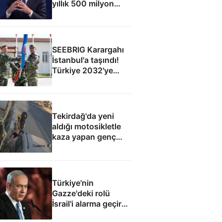
yıllık 500 milyon
dolar taşıma geliri
elde edecek
SEEBRIG Karargahı
İstanbul'a taşındı!
Türkiye 2032'ye
kadar ev sahibi
Tekirdağ'da yeni
aldığı motosikletle
kaza yapan genç
can verdi
Türkiye'nin
Gazze'deki rolü
İsrail'i alarma geçirdi:
Netanyahu'dan ABD