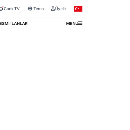
Canlı TV
Tema
Üyelik
MENU
ESMİ İLANLAR