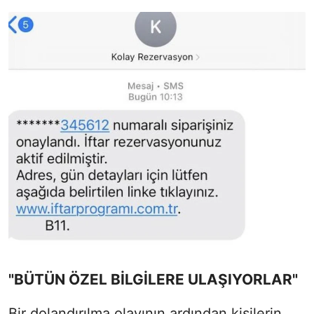
"BÜTÜN ÖZEL BİLGİLERE ULAŞIYORLAR"
Bir dolandırılma olayının ardından kişilerin