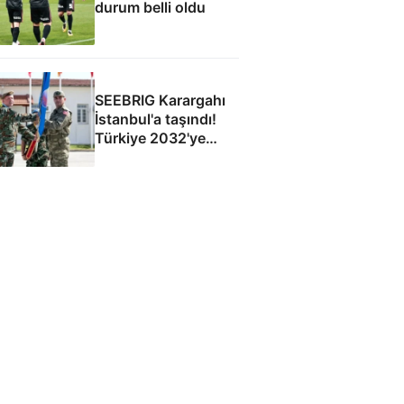
durum belli oldu
SEEBRIG Karargahı
İstanbul'a taşındı!
Türkiye 2032'ye
kadar ev sahibi