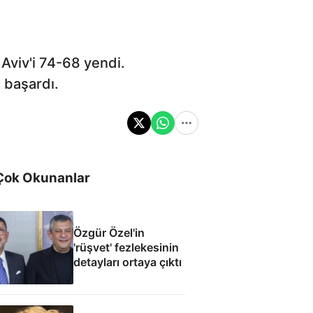
Aviv'i 74-68 yendi.
i başardı.
Çok Okunanlar
Özgür Özel'in
'rüşvet' fezlekesinin
detayları ortaya çıktı