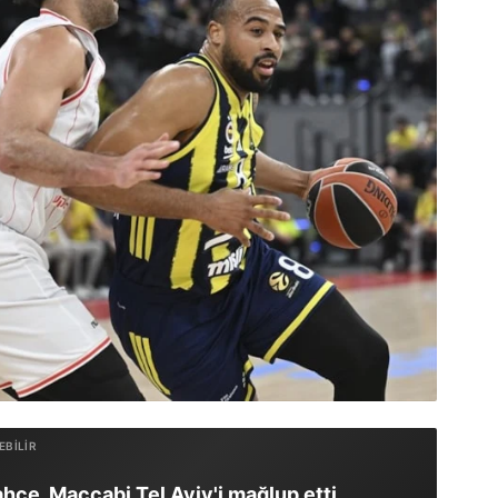
hçe, Maccabi Tel Aviv'i mağlup etti