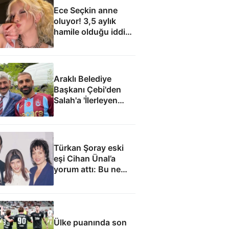
Ece Seçkin anne
oluyor! 3,5 aylık
hamile olduğu iddia
edildi
Araklı Belediye
Başkanı Çebi'den
Salah'a 'İlerleyen
yıllarda Mısır'a
dönme Araklı'da
yaşa' teklifi
Türkan Şoray eski
eşi Cihan Ünal’a
yorum attı: Bu ne
yakışıklılık
Ülke puanında son