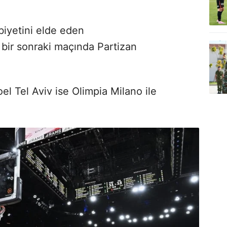
biyetini elde eden
bir sonraki maçında Partizan
l Tel Aviv ise Olimpia Milano ile