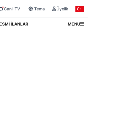
Canlı TV
Tema
Üyelik
MENU
ESMİ İLANLAR