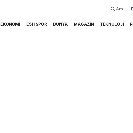
Ara
EKONOMİ
ESH SPOR
DÜNYA
MAGAZİN
TEKNOLOJİ
R