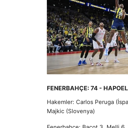
FENERBAHÇE: 74 - HAPOEL 
Hakemler: Carlos Peruga (İspa
Majkic (Slovenya)
Fenerbahçe: Bacot 3, Melli 6, 