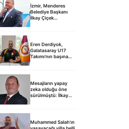
İzmir, Menderes
Belediye Başkanı
İlkay Çiçek
tutuklandı
Eren Derdiyok,
Galatasaray U17
Takımı'nın başına
geçti
Mesajların yapay
zeka olduğu öne
sürülmüştü: İlkay
Çiçek'le ilgili yeni
tespitler dosyada
Muhammed Salah'ın
yaşayacağı villa belli