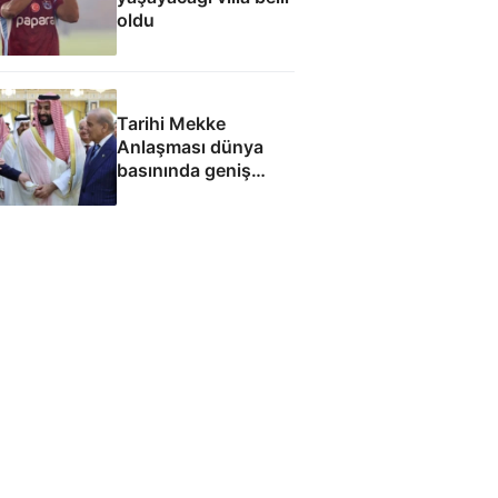
oldu
Tarihi Mekke
Anlaşması dünya
basınında geniş
yankı uyandırdı