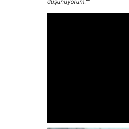
düşünüyorum."”