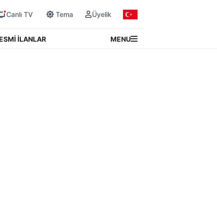
Canlı TV
Tema
Üyelik
MENU
ESMİ İLANLAR