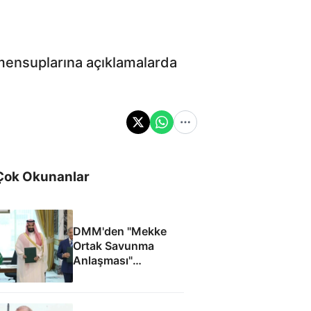
mensuplarına açıklamalarda
Çok Okunanlar
DMM'den "Mekke
Ortak Savunma
Anlaşması"
iddialarına yalanlama