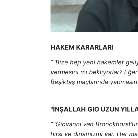
HAKEM KARARLARI
“"Bize hep yeni hakemler geliy
vermesini mi bekliyorlar? Eğ
Beşiktaş maçlarında yapmasınl
"İNŞALLAH GIO UZUN YILLA
“"Giovanni van Bronckhorst'un
hırsı ve dinamizmi var. Her ma