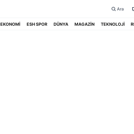
Ara
EKONOMİ
ESH SPOR
DÜNYA
MAGAZİN
TEKNOLOJİ
R