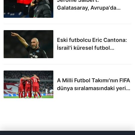
Galatasaray, Avrupa'da
büyük sürpriz yapabilir
Eski futbolcu Eric Cantona:
İsrail'i küresel futbol
arenasından cezalandırma
zamanı geldi
A Milli Futbol Takımı'nın FIFA
dünya sıralamasındaki yeri
değişmedi