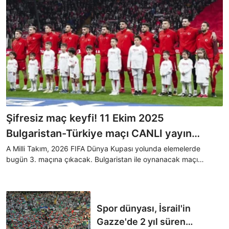
Şifresiz maç keyfi! 11 Ekim 2025
Bulgaristan-Türkiye maçı CANLI yayın
kanalı...
A Milli Takım, 2026 FIFA Dünya Kupası yolunda elemelerde
bugün 3. maçına çıkacak. Bulgaristan ile oynanacak maçı
kaçırmak istemeyenler, şifresiz yayın kanalını araştırıyor. İşte,
yayın kanalı...
Spor dünyası, İsrail'in
Gazze'de 2 yıl süren