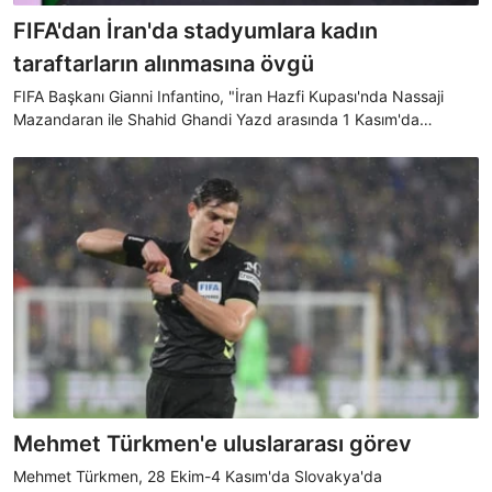
FIFA'dan İran'da stadyumlara kadın
taraftarların alınmasına övgü
FIFA Başkanı Gianni Infantino, "İran Hazfi Kupası'nda Nassaji
Mazandaran ile Shahid Ghandi Yazd arasında 1 Kasım'da
Meşhed'deki İmam Rıza Stadı'nda oynanan maçta kadınların ve
kızların katılımını öğrenmekten büyük memnuniyet duydum"
açıklamasını yaptı.
Mehmet Türkmen'e uluslararası görev
Mehmet Türkmen, 28 Ekim-4 Kasım'da Slovakya'da