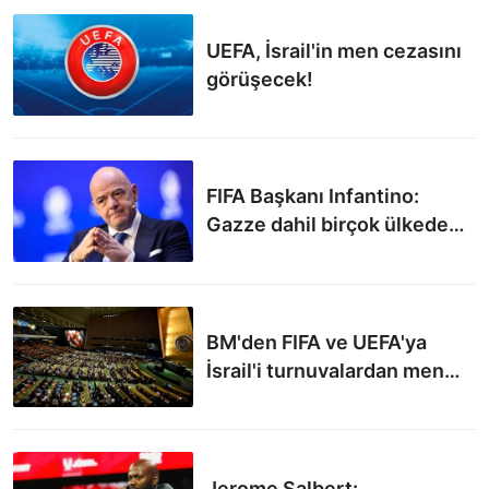
UEFA, İsrail'in men cezasını
görüşecek!
FIFA Başkanı Infantino:
Gazze dahil birçok ülkede
annelerin ağladığını
gördüğümde ben de
ağlıyorum
BM'den FIFA ve UEFA'ya
İsrail'i turnuvalardan men
edin çağrısı
Jerome Salbert: