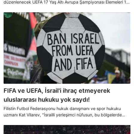
düzenlenecek UEFA 17 Yaş Altı Avrupa Şampiyonası Elemeleri 10.
Grup müsabakalarında düdük çalacak.
FIFA ve UEFA, İsrail'i ihraç etmeyerek
uluslararası hukuku yok saydı!
Filistin Futbol Federasyonu hukuk danışmanı ve spor hukuku
uzmanı Kat Vilarev, "İsrailli yerleşimci nüfusun, bu bölgelerde
faaliyet gösteren İsrailli kulüplerde sporcu olarak yer almaları bir
savaş suçudur" açıklamasını yaptı.