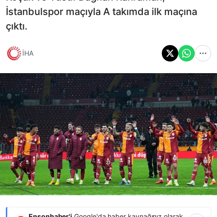
İstanbulspor maçıyla A takımda ilk maçına
çıktı.
İHA
Ensonhaber'i
Google'da haber kaynağınız olarak