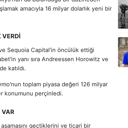
şlamak amacıyla 16 milyar dolarlık yeni bir
 VERDİ
 Sequoia Capital'in öncülük ettiği
habet'in yanı sıra Andreessen Horowitz ve
de katıldı.
ymo'nun toplam piyasa değeri 126 milyar
der konumunu perçinledi.
 VAR
 aşamasını geçtiklerini ve ticari bir