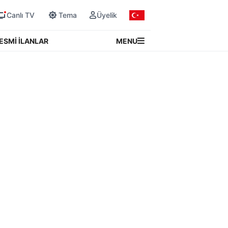
Canlı TV
Tema
Üyelik
MENU
ESMİ İLANLAR