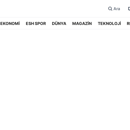
Ara
EKONOMİ
ESH SPOR
DÜNYA
MAGAZİN
TEKNOLOJİ
R