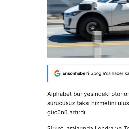
Ensonhaber'i
Google'da haber ka
Alphabet bünyesindeki otonom 
sürücüsüz taksi hizmetini ulus
gücünü artırdı.
Şirket, aralarında Londra ve 