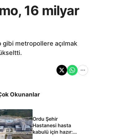
mo, 16 milyar
o gibi metropollere açılmak
kseltti.
Çok Okunanlar
Ordu Şehir
Hastanesi hasta
kabulü için hazır:
Eylül ayında