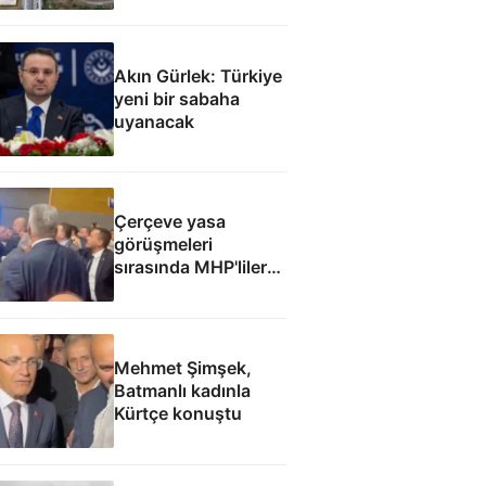
başlaması
hedefleniyor
Akın Gürlek: Türkiye
yeni bir sabaha
uyanacak
Çerçeve yasa
görüşmeleri
sırasında MHP'liler
ile İyi Partililer
arasında gerginlik
Mehmet Şimşek,
Batmanlı kadınla
Kürtçe konuştu