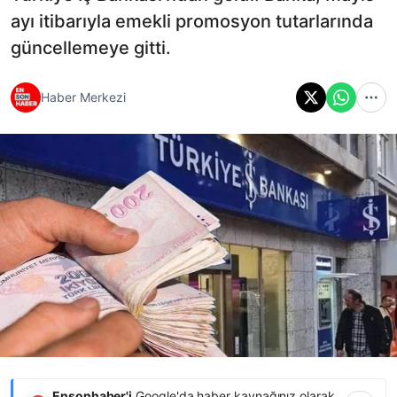
ayı itibarıyla emekli promosyon tutarlarında
güncellemeye gitti.
Haber Merkezi
Ensonhaber'i
Google'da haber kaynağınız olarak