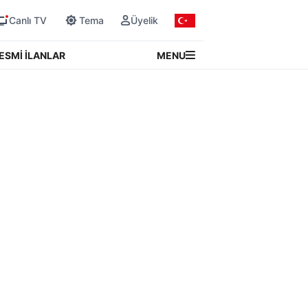
Canlı TV
Tema
Üyelik
MENU
ESMİ İLANLAR