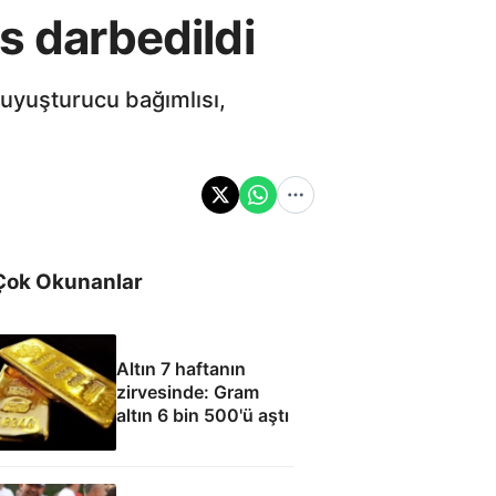
s darbedildi
n uyuşturucu bağımlısı,
Çok Okunanlar
Altın 7 haftanın
zirvesinde: Gram
altın 6 bin 500'ü aştı