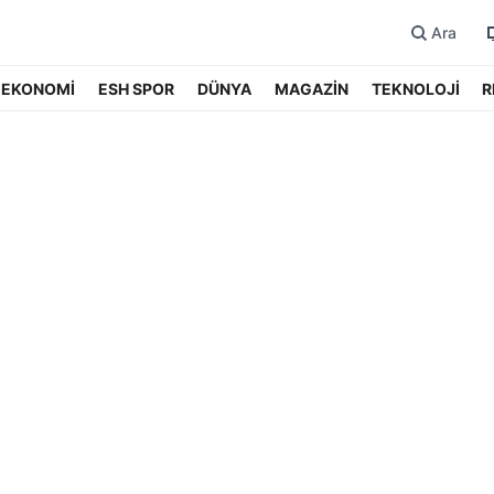
Ara
EKONOMİ
ESH SPOR
DÜNYA
MAGAZİN
TEKNOLOJİ
R