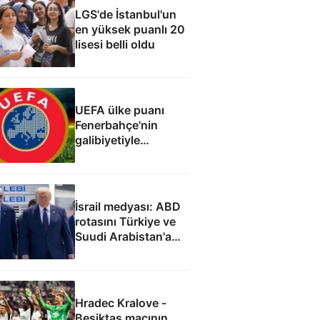
LGS'de İstanbul'un
en yüksek puanlı 20
lisesi belli oldu
UEFA ülke puanı
Fenerbahçe'nin
galibiyetiyle
güncellendi
İsrail medyası: ABD
rotasını Türkiye ve
Suudi Arabistan'a
çevirdi
Hradec Kralove -
Beşiktaş maçının