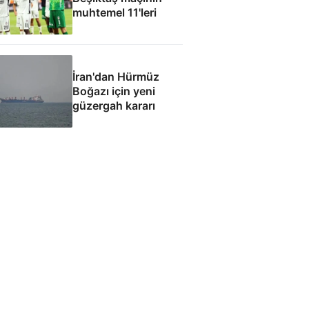
muhtemel 11'leri
İran'dan Hürmüz
Boğazı için yeni
güzergah kararı