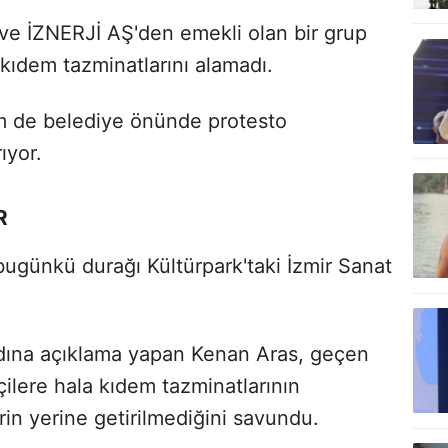
ve İZNERJİ AŞ'den emekli olan bir grup
ıdem tazminatlarını alamadı.
em de belediye önünde protesto
ıyor.
R
 bugünkü durağı Kültürpark'taki İzmir Sanat
adına açıklama yapan Kenan Aras, geçen
şçilere hala kıdem tazminatlarının
in yerine getirilmediğini savundu.