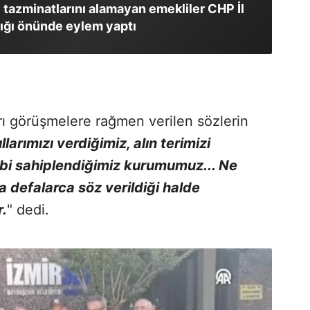
e tazminatlarını alamayan emekliler CHP İl
ığı önünde eylem yaptı
rı görüşmelere rağmen verilen sözlerin
llarımızı verdiğimiz, alın terimizi
bi sahiplendiğimiz kurumumuz... Ne
a defalarca söz verildiği halde
.
" dedi.