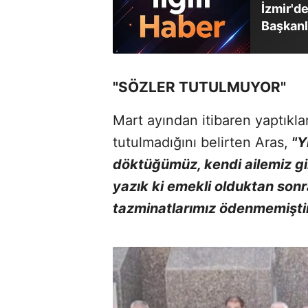
İzmir'd
Başkanl
"SÖZLER TUTULMUYOR"
Mart ayından itibaren yaptıkla
tutulmadığını belirten Aras,
"Yı
döktüğümüz, kendi ailemiz gi
yazık ki emekli olduktan sonr
tazminatlarımız ödenmemiştir