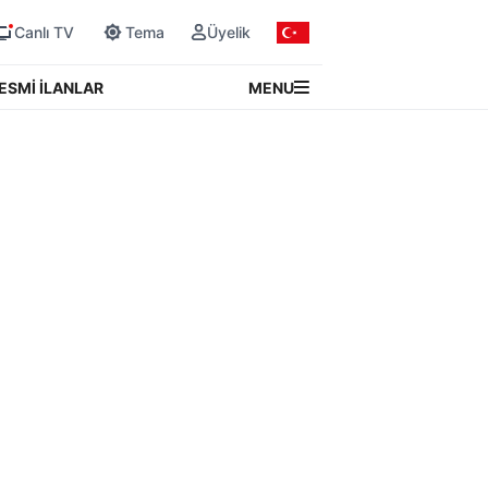
Canlı TV
Tema
Üyelik
MENU
ESMİ İLANLAR