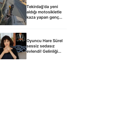
Tekirdağ'da yeni
aldığı motosikletle
kaza yapan genç
can verdi
Oyuncu Hare Sürel
sessiz sedasız
evlendi! Gelinliği
yorum aldı