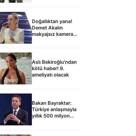
Doğallıktan yana!
Demet Akalın
makyajsız kamera
karşısına geçti
Aslı Bekiroğlu'ndan
kötü haber! 9.
ameliyatı olacak
Bakan Bayraktar:
Türkiye anlaşmayla
yıllık 500 milyon
dolar taşıma geliri
elde edecek