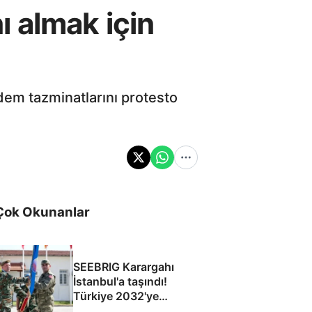
nı almak için
dem tazminatlarını protesto
Çok Okunanlar
SEEBRIG Karargahı
İstanbul'a taşındı!
Türkiye 2032'ye
kadar ev sahibi