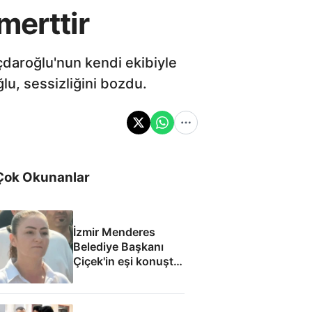
merttir
çdaroğlu'nun kendi ekibiyle
lu, sessizliğini bozdu.
Çok Okunanlar
İzmir Menderes
Belediye Başkanı
Çiçek'in eşi konuştu:
Mesajlara
inanmıyorum