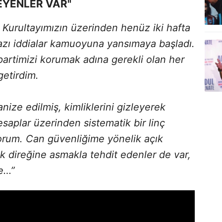
EYENLER VAR"
 Kurultayımızın üzerinden henüz iki hafta
bazı iddialar kamuoyuna yansımaya başladı.
artimizi korumak adına gerekli olan her
 getirdim.
ize edilmiş, kimliklerini gizleyerek
esaplar üzerinden sistematik bir linç
orum. Can güvenliğime yönelik açık
rik direğine asmakla tehdit edenler de var,
de…”