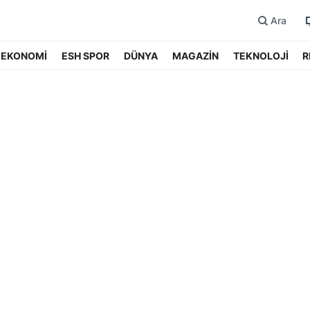
Ara
EKONOMİ
ESH SPOR
DÜNYA
MAGAZİN
TEKNOLOJİ
R