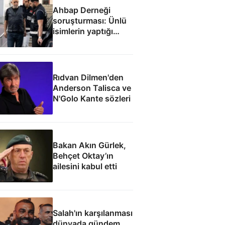
Ahbap Derneği
soruşturması: Ünlü
isimlerin yaptığı
bağışlar
Rıdvan Dilmen'den
Anderson Talisca ve
N'Golo Kante sözleri
Bakan Akın Gürlek,
Behçet Oktay’ın
ailesini kabul etti
Salah'ın karşılanması
dünyada gündem