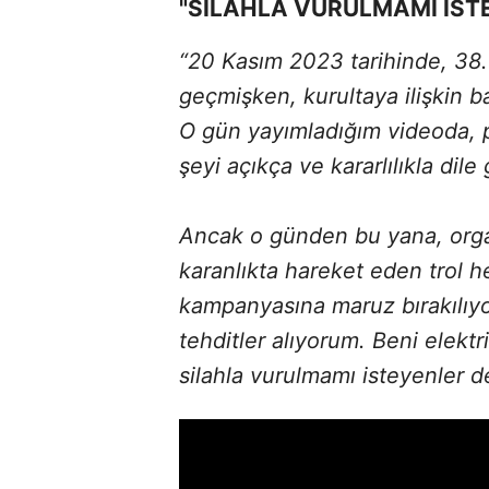
"SİLAHLA VURULMAMI İST
“20 Kasım 2023 tarihinde, 38.
geçmişken, kurultaya ilişkin 
O gün yayımladığım videoda, p
şeyi açıkça ve kararlılıkla dile
Ancak o günden bu yana, organ
karanlıkta hareket eden trol h
kampanyasına maruz bırakılıy
tehditler alıyorum. Beni elekt
silahla vurulmamı isteyenler 