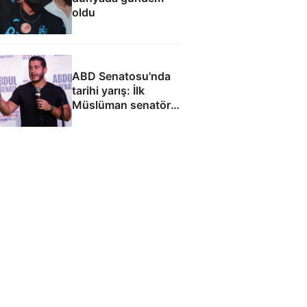
oldu
ABD Senatosu'nda
tarihi yarış: İlk
Müslüman senatör
olmaya hazırlanıyor