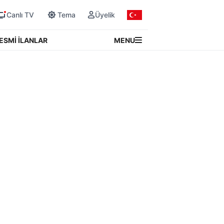
Canlı TV
Tema
Üyelik
MENU
ESMİ İLANLAR