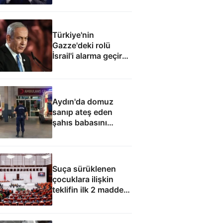
elde edecek
Türkiye'nin
Gazze'deki rolü
İsrail'i alarma geçirdi:
Netanyahu'dan ABD
hamlesi
Aydın'da domuz
sanıp ateş eden
şahıs babasını
öldürdü
Suça sürüklenen
çocuklara ilişkin
teklifin ilk 2 maddesi
kabul edildi