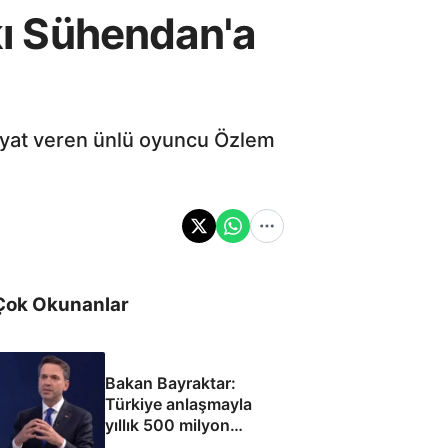
şkı Sühendan'a
hayat veren ünlü oyuncu Özlem
Çok Okunanlar
Bakan Bayraktar:
Türkiye anlaşmayla
yıllık 500 milyon
dolar taşıma geliri