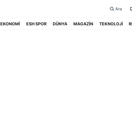
Ara
EKONOMİ
ESH SPOR
DÜNYA
MAGAZİN
TEKNOLOJİ
R