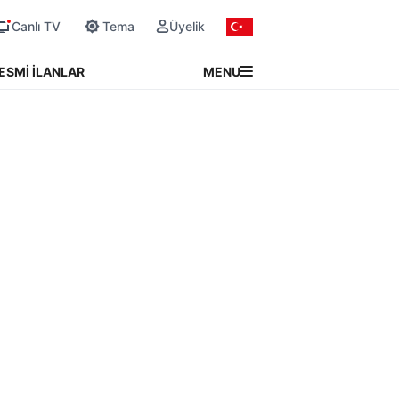
Canlı TV
Tema
Üyelik
MENU
ESMİ İLANLAR