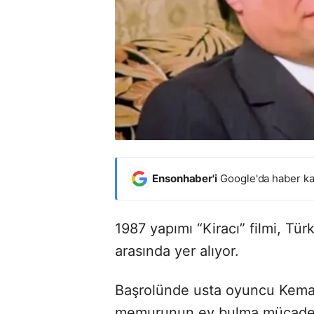
Ensonhaber'i
Google'da haber ka
1987 yapımı “Kiracı” filmi, Tü
arasında yer alıyor.
Başrolünde usta oyuncu Kemal S
memurunun ev bulma mücadeles