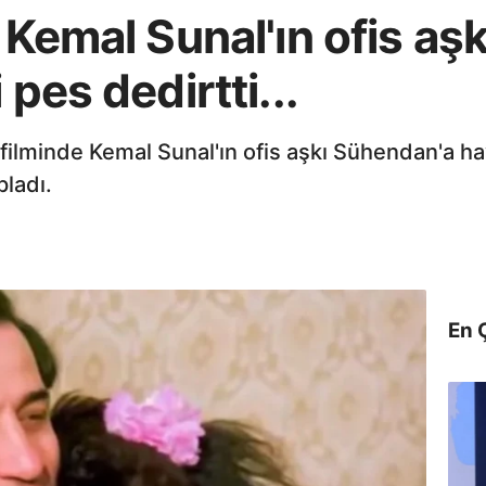
e Kemal Sunal'ın ofis a
 pes dedirtti...
ı filminde Kemal Sunal'ın ofis aşkı Sühendan'a 
pladı.
En 