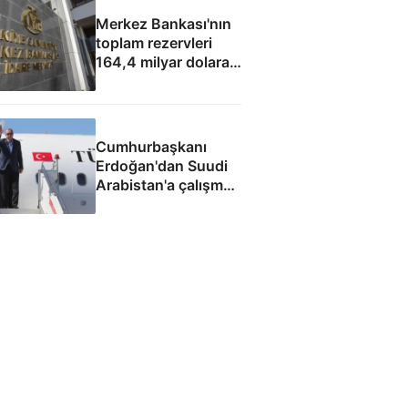
Merkez Bankası'nın
toplam rezervleri
164,4 milyar dolara
yükseldi
Cumhurbaşkanı
Erdoğan'dan Suudi
Arabistan'a çalışma
ziyareti