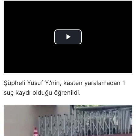
Şüpheli Yusuf Y.'nin, kasten yaralamadan 1
suç kaydı olduğu öğrenildi.