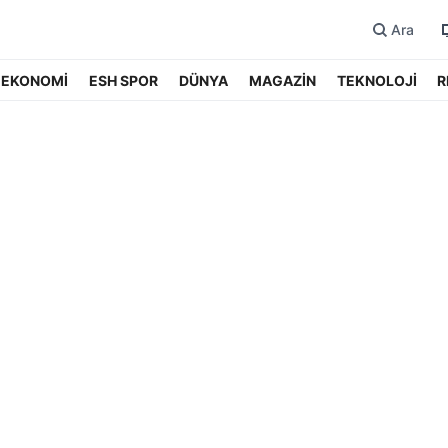
Ara
EKONOMİ
ESH SPOR
DÜNYA
MAGAZİN
TEKNOLOJİ
R