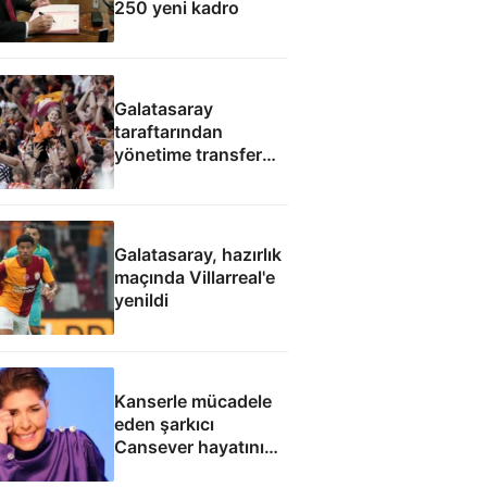
250 yeni kadro
Galatasaray
taraftarından
yönetime transfer
protestosu
Galatasaray, hazırlık
maçında Villarreal'e
yenildi
Kanserle mücadele
eden şarkıcı
Cansever hayatını
kaybetti