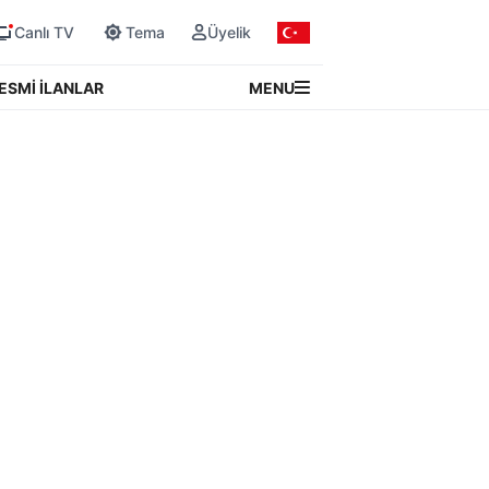
Canlı TV
Tema
Üyelik
MENU
ESMİ İLANLAR