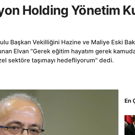
alyon Holding Yönetim K
lu Başkan Vekilliğini Hazine ve Maliye Eski Baka
ulunan Elvan "Gerek eğitim hayatım gerek kamud
zel sektöre taşımayı hedefliyorum" dedi.
En 