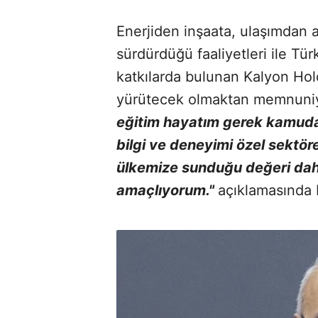
Enerjiden inşaata, ulaşımdan 
sürdürdüğü faaliyetleri ile T
katkılarda bulunan Kalyon Hold
yürütecek olmaktan memnuniy
eğitim hayatım gerek kamuda
bilgi ve deneyimi özel sektör
ülkemize sunduğu değeri dah
amaçlıyorum."
açıklamasında 