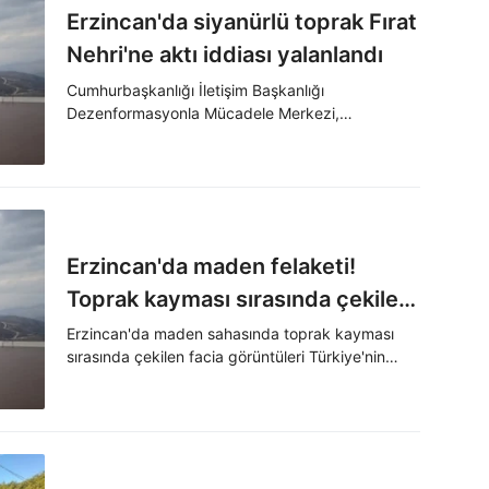
Erzincan'da siyanürlü toprak Fırat
Nehri'ne aktı iddiası yalanlandı
Cumhurbaşkanlığı İletişim Başkanlığı
Dezenformasyonla Mücadele Merkezi,
"Erzincan'da bir altın madeninin alanında
meydana gelen toprak kayması sonucu siyanürlü
toprak Fırat Nehri'ne aktı" iddiasının doğru
olmadığını bildirdi.
Erzincan'da maden felaketi!
Toprak kayması sırasında çekilen
görüntüler
Erzincan'da maden sahasında toprak kayması
sırasında çekilen facia görüntüleri Türkiye'nin
gündeminde.