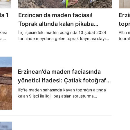
a 1
Erzincan'da maden faciası!
Erz
Toprak altında kalan pikaba
topr
ulaşıldı
eşi
zası
İliç ilçesindeki maden ocağında 13 şubat 2024
Altın
da
tarihinde meydana gelen toprak kayması olayı
toprak
bek
dı.
sonrasında toprak altında kalan 9 işçinin
gün k
bulunması için çalışmalar sürdürülüyor. Olayın 33.
sonra 
gününde toprak altında kalan pikaba ulaşıldı.
Erzincan'da maden faciasında
yönetici ifadesi: Çatlak fotoğrafı
mailini 3 gün sonra gördüm
İliç'te maden sahasında kayan toprağın altında
kalan 9 işçi ile ilgili başlatılan soruşturma
kapsamında gözaltına alınan şirket yöneticisi
Cengiz Yalçın Demirci'nin ifadesinde alanda
oluşan çatlaklarla ilgili bilgilendirme mailini 3 gün
sonra gördüğünü söyledi.