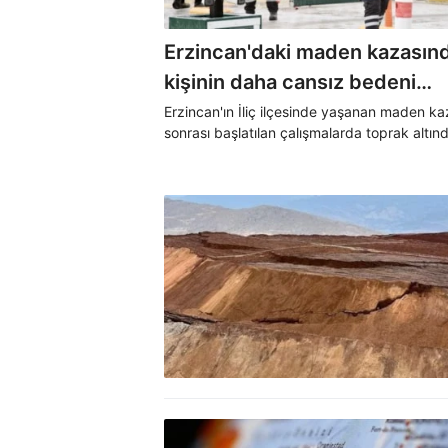
Erzincan'daki maden kazasınd
kişinin daha cansız bedeni
bulundu
Erzincan'ın İliç ilçesinde yaşanan maden ka
sonrası başlatılan çalışmalarda toprak altın
kalan bir işçinin daha cansız bedenine ulaşıl