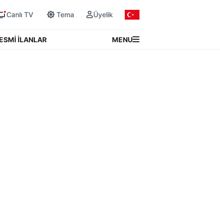
Canlı TV
Tema
Üyelik
MENU
ESMİ İLANLAR