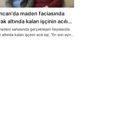
incan'da maden faciasında
ak altında kalan işçinin acılı
: Gelecek sanıyorum ve
 madeni sahasında gerçekleşen heyelanda
 altında kalan işçinin acılı eşi, "En son aynı
liyorum
onuştuk ve oğlum Ömer'e iyi bak dedi daha
ulaşamadık" ifadelerini kullandı.