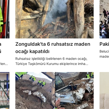
a
Zonguldak'ta 6 ruhsatsız maden
Paki
ü
ocağı kapatıldı
Beluc
maden
Ruhsatsız işletildiği belirlenen 6 maden ocağı,
kişi y
rlenen
Türkiye Taşkömürü Kurumu ekiplerince imha
taneye
edildi.