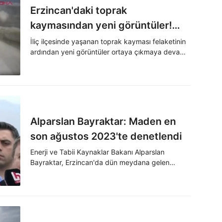
Erzincan'daki toprak
kaymasından yeni görüntüler!
Kamyonlar kıl payı kurtuldu
İliç ilçesinde yaşanan toprak kayması felaketinin
ardından yeni görüntüler ortaya çıkmaya devam
ediyor. Görüntülerde şantiyede yük taşıyan
kamyonların toprak kaymasından kıl payı
kurtuldukları görülüyor.
Alparslan Bayraktar: Maden en
son ağustos 2023'te denetlendi
Enerji ve Tabii Kaynaklar Bakanı Alparslan
Bayraktar, Erzincan'da dün meydana gelen
maden faciası öncesinde işletmenin en son 2023
yılı Ağustos ayında denetlendiğini ve yaşanan
toprak kaymasına neden olabilecek bir durumun
tespit edilmediğini açıkladı.