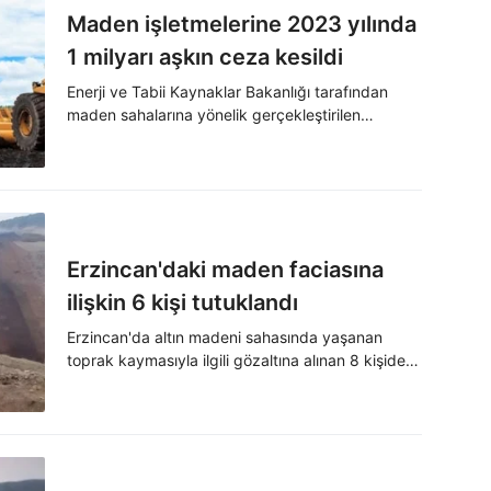
Maden işletmelerine 2023 yılında
1 milyarı aşkın ceza kesildi
Enerji ve Tabii Kaynaklar Bakanlığı tarafından
maden sahalarına yönelik gerçekleştirilen
denetimlerde 1 milyar 260 milyon TL idari para
cezası uygulanırken, 2 bin 421 faaliyet
durduruldu.
Erzincan'daki maden faciasına
ilişkin 6 kişi tutuklandı
Erzincan'da altın madeni sahasında yaşanan
toprak kaymasıyla ilgili gözaltına alınan 8 kişiden
6'sı tutuklanırken 2 kişi adli kontrol şartıyla
serbest bırakıldı.