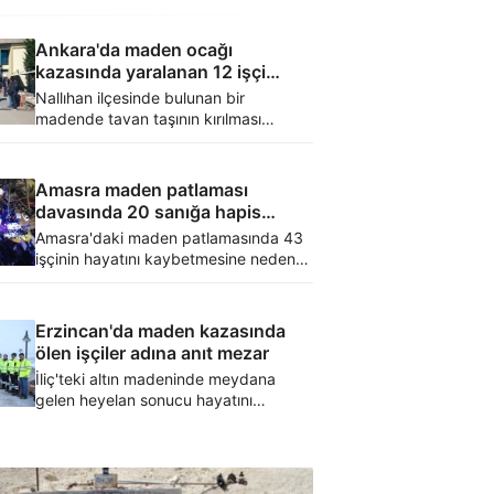
Ankara'da maden ocağı
kazasında yaralanan 12 işçi
taburcu oldu
Nallıhan ilçesinde bulunan bir
madende tavan taşının kırılması
sonucu yaralan 14 işçiden 12’si
taburcu edildi.
Amasra maden patlaması
davasında 20 sanığa hapis
cezası
Amasra'daki maden patlamasında 43
işçinin hayatını kaybetmesine neden
olan olayla ilgili davada, 4'ü tutuklu 20
sanığa hapis cezası verildi. TTK
yetkilileri ve maden mühendislerine
Erzincan'da maden kazasında
"bilinçli taksirle ölüm ve yaralanmaya
ölen işçiler adına anıt mezar
neden olmak" suçundan yıllarca hapis
İliç'teki altın madeninde meydana
cezası verilirken 3 sanık beraat etti.
gelen heyelan sonucu hayatını
kaybeden 9 işçi için ilçeye anıt mezar
yapıldı.