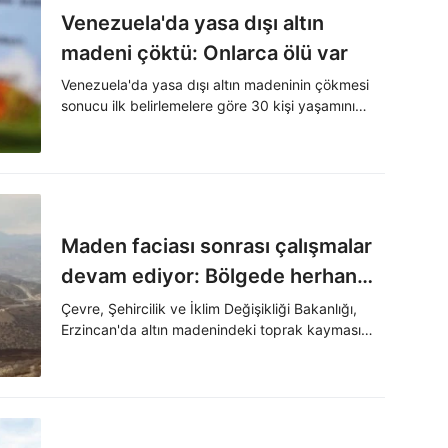
Venezuela'da yasa dışı altın
madeni çöktü: Onlarca ölü var
Venezuela'da yasa dışı altın madeninin çökmesi
sonucu ilk belirlemelere göre 30 kişi yaşamını
yitirdi, 100'den fazla kişi toprak altında kaldı.
Maden faciası sonrası çalışmalar
devam ediyor: Bölgede herhangi
bir olumsuzluğa rastlanmadı
Çevre, Şehircilik ve İklim Değişikliği Bakanlığı,
Erzincan'da altın madenindeki toprak kayması
sonrası yapılan incelemelerde, bugüne kadar
herhangi bir olumsuzluğa rastlanılmadığı
duyuruldu.