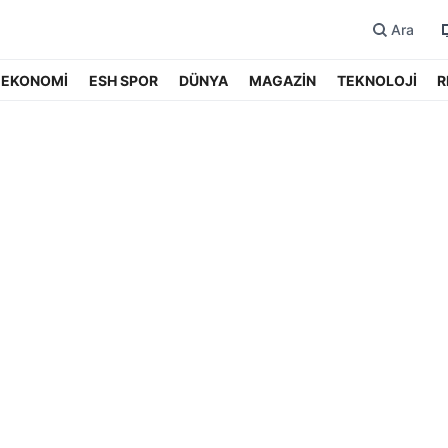
Ara
EKONOMİ
ESH SPOR
DÜNYA
MAGAZİN
TEKNOLOJİ
R