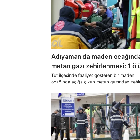
Adıyaman'da maden ocağınd
metan gazı zehirlenmesi: 1 öl
Tut ilçesinde faaliyet gösteren bir maden
ocağında açığa çıkan metan gazından zehi
bir işçi hayatını kaybederken 2 işçi ise has
kaldırıldı.