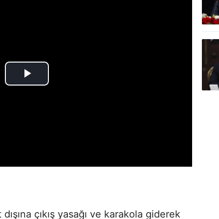
 dışına çıkış yasağı ve karakola giderek