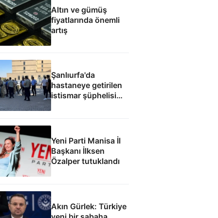
Altın ve gümüş
fiyatlarında önemli
artış
Şanlıurfa'da
hastaneye getirilen
istismar şüphelisi
silahlı saldırıda
öldürüldü
Yeni Parti Manisa İl
Başkanı İlksen
Özalper tutuklandı
Akın Gürlek: Türkiye
yeni bir sabaha