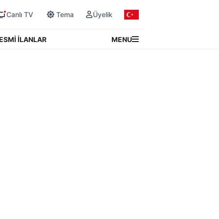
Canlı TV
Tema
Üyelik
MENU
ESMİ İLANLAR