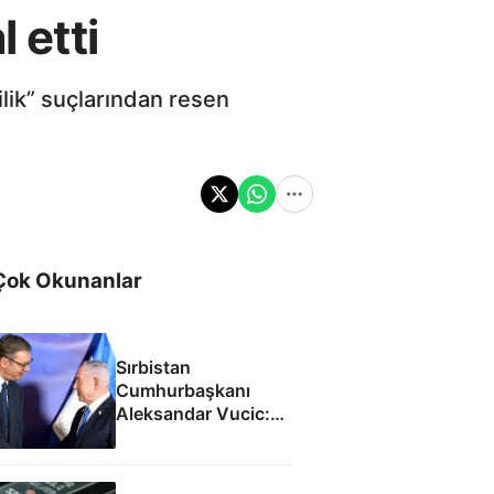
 etti
lik” suçlarından resen
.
Çok Okunanlar
Sırbistan
Cumhurbaşkanı
Aleksandar Vucic:
İsrail ile SİHA
fabrikası açacağız