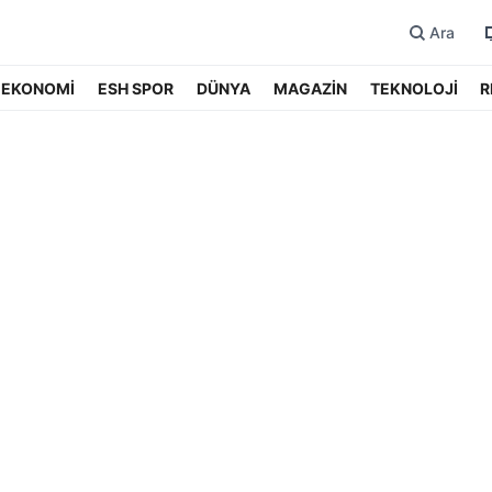
Ara
EKONOMİ
ESH SPOR
DÜNYA
MAGAZİN
TEKNOLOJİ
R