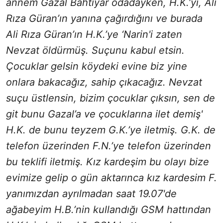
annem Gazal Bahtiyar odadayken, H.K.’yi, Ali
Rıza Güran’ın yanına çağırdığını ve burada
Ali Rıza Güran’ın H.K.’ye ‘Narin'i zaten
Nevzat öldürmüş. Suçunu kabul etsin.
Çocuklar gelsin köydeki evine biz yine
onlara bakacağız, sahip çıkacağız. Nevzat
suçu üstlensin, bizim çocuklar çıksın, sen de
git bunu Gazal’a ve çocuklarına ilet demiş'
H.K. de bunu teyzem G.K.’ye iletmiş. G.K. de
telefon üzerinden F.N.’ye telefon üzerinden
bu teklifi iletmiş. Kız kardeşim bu olayı bize
evimize gelip o gün aktarınca kız kardesim F.
yanımızdan ayrılmadan saat 19.07'de
ağabeyim H.B.’nin kullandığı GSM hattından