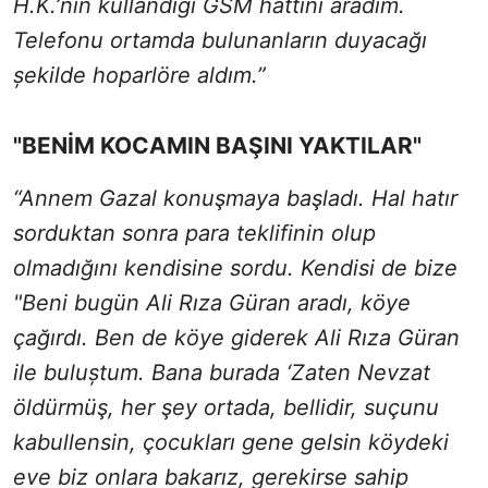
H.K.’nin kullandığı GSM hattını aradım.
Telefonu ortamda bulunanların duyacağı
șekilde hoparlöre aldım.”
"BENİM KOCAMIN BAŞINI YAKTILAR"
“Annem Gazal konuşmaya başladı. Hal hatır
sorduktan sonra para teklifinin olup
olmadığını kendisine sordu. Kendisi de bize
"Beni bugün Ali Rıza Güran aradı, köye
çağırdı. Ben de köye giderek Ali Rıza Güran
ile buluștum. Bana burada ‘Zaten Nevzat
öldürmüş, her şey ortada, bellidir, suçunu
kabullensin, çocukları gene gelsin köydeki
eve biz onlara bakarız, gerekirse sahip