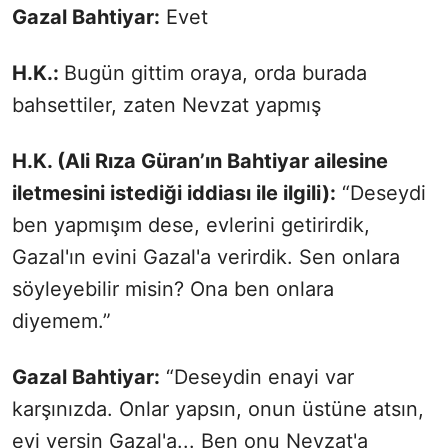
Gazal Bahtiyar:
Evet
H.K.:
Bugün gittim oraya, orda burada
bahsettiler, zaten Nevzat yapmış
H.K. (Ali Rıza Güran’ın Bahtiyar ailesine
iletmesini istediği iddiası ile ilgili):
“Deseydi
ben yapmışım dese, evlerini getirirdik,
Gazal'ın evini Gazal'a verirdik. Sen onlara
söyleyebilir misin? Ona ben onlara
diyemem.”
Gazal Bahtiyar:
“Deseydin enayi var
karşınızda. Onlar yapsın, onun üstüne atsın,
evi versin Gazal'a... Ben onu Nevzat'a